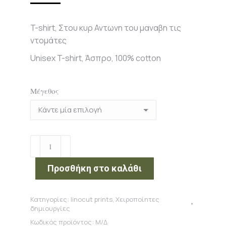
T-shirt, Στου κυρ Αντωνη του μαναβη τις
ντομάτες
Unisex T-shirt, Άσπρο, 100% cotton
Μέγεθος
T-
shirt,
Στου
Προσθήκη στο καλάθι
κυρ
Αντωνη
Κατηγορίες:
linocut prints
,
Χειροποίητες
του
δημιουργίες
μαναβη
Κωδικός προϊόντος:
Μ/Δ