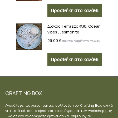
Προσθήκη στο καλάθι
Δίσκος Terrazzo Φ30, Ocean
vibes , Jesmonite
25,00
€
συμπεριλαμβάνεται το ΦΠΑ
Προσθήκη στο καλάθι
CRAFTING BOX
Ανακάλυψε τις χειροποίητες συλλογές του Crafting Box, υλικά
για τα δικά σου project και το πρόγραμμα των workshop μας.
Όλα σε ένα χώρο γεμάτο έμπνευση και δημιουργία!