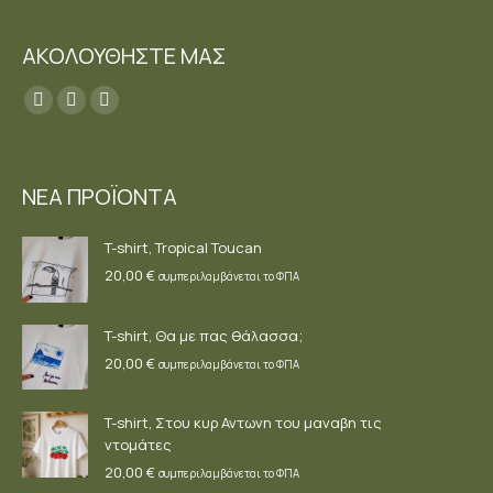
ΑΚΟΛΟΥΘΗΣΤΕ ΜΑΣ
Find us on:
Facebook
YouTube
Instagram
page
page
page
opens
opens
opens
ΝΕΑ ΠΡΟΪΟΝΤΑ
in
in
in
new
new
new
T-shirt, Tropical Toucan
window
window
window
20,00
€
συμπεριλαμβάνεται το ΦΠΑ
T-shirt, Θα με πας θάλασσα;
20,00
€
συμπεριλαμβάνεται το ΦΠΑ
T-shirt, Στου κυρ Αντωνη του μαναβη τις
ντομάτες
20,00
€
συμπεριλαμβάνεται το ΦΠΑ