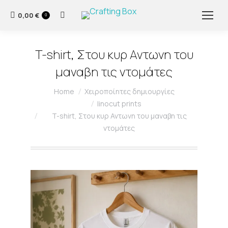
0,00
€
Search:
0
T-shirt, Στου κυρ Αντωνη του
μαναβη τις ντομάτες
You are here:
Home
Χειροποίητες δημιουργίες
linocut prints
T-shirt, Στου κυρ Αντωνη του μαναβη τις
ντομάτες