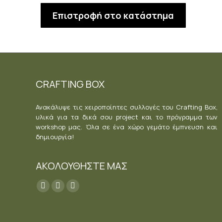
Επιστροφή στο κατάστημα
CRAFTING BOX
Ανακάλυψε τις χειροποίητες συλλογές του Crafting Box,
υλικά για τα δικά σου project και το πρόγραμμα των
workshop μας. Όλα σε ένα χώρο γεμάτο έμπνευση και
δημιουργία!
ΑΚΟΛΟΥΘΗΣΤΕ ΜΑΣ
Find us on:
Facebook
YouTube
Instagram
page
page
page
opens
opens
opens