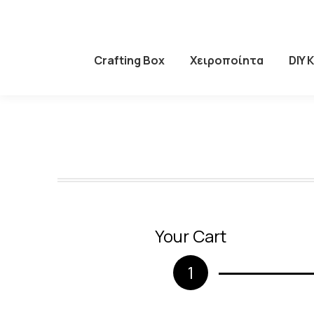
Crafting Box
Χειροποίητα
DIY 
Your Cart
1