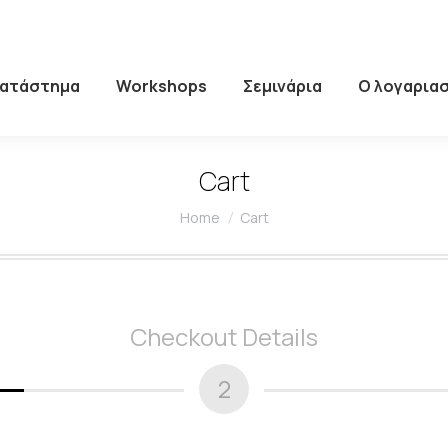
Κατάστημα
Workshops
Σεμινάρια
Ο λογαρια
Cart
You are here:
Home
Cart
Checkout Details
2