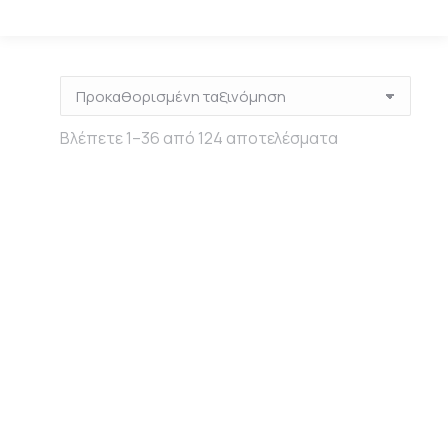
Βλέπετε 1–36 από 124 αποτελέσματα
Ακρυλικά χρώματα
Ακρυλικά χρώματα
CREAMY Pentart
PENTART
57 Products
67 Products