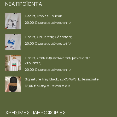
ΝΕΑ ΠΡΟΪΟΝΤΑ
in
in
in
new
new
new
T-shirt, Tropical Toucan
window
window
window
20,00
€
συμπεριλαμβάνεται το ΦΠΑ
T-shirt, Θα με πας θάλασσα;
20,00
€
συμπεριλαμβάνεται το ΦΠΑ
T-shirt, Στου κυρ Αντωνη του μαναβη τις
ντομάτες
20,00
€
συμπεριλαμβάνεται το ΦΠΑ
Signature Tray black, ZERO WASTE, Jesmonite
12,00
€
συμπεριλαμβάνεται το ΦΠΑ
ΧΡΗΣΙΜΕΣ ΠΛΗΡΟΦΟΡΙΕΣ