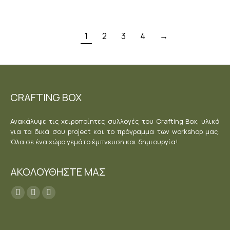
1
2
3
4
→
CRAFTING BOX
Ανακάλυψε τις χειροποίητες συλλογές του Crafting Box, υλικά
για τα δικά σου project και το πρόγραμμα των workshop μας.
Όλα σε ένα χώρο γεμάτο έμπνευση και δημιουργία!
ΑΚΟΛΟΥΘΗΣΤΕ ΜΑΣ
Find us on:
Facebook
YouTube
Instagram
page
page
page
opens
opens
opens