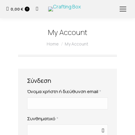
0,00
€
Search:
0
My Account
You are here:
Home
My Account
Σύνδεση
Απαιτείται
Όνομα χρήστη ή διεύθυνση email
*
Απαιτείται
Συνθηματικό
*