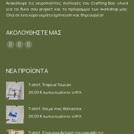
Ανακάλυψε τις χειροποίητες συλλογές του Crafting Box, υλικά
για τα δικά σου project και το πρόγραμμα των workshop μας.
Όλα σε ένα χώρο γεμάτο έμπνευση και δημιουργία!
ΑΚΟΛΟΥΘΗΣΤΕ ΜΑΣ
Find us on:
Facebook
YouTube
Instagram
page
page
page
opens
opens
opens
ΝΕΑ ΠΡΟΪΟΝΤΑ
in
in
in
new
new
new
T-shirt, Tropical Toucan
window
window
window
20,00
€
συμπεριλαμβάνεται το ΦΠΑ
T-shirt, Θα με πας θάλασσα;
20,00
€
συμπεριλαμβάνεται το ΦΠΑ
T-shirt, Στου κυρ Αντωνη του μαναβη τις