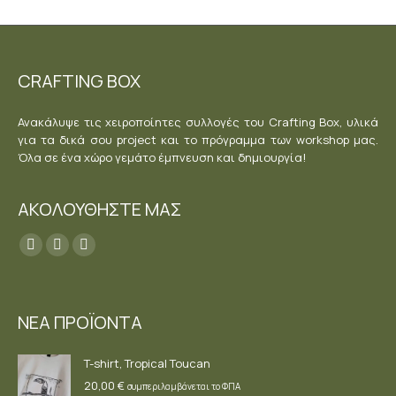
CRAFTING BOX
Ανακάλυψε τις χειροποίητες συλλογές του Crafting Box, υλικά
για τα δικά σου project και το πρόγραμμα των workshop μας.
Όλα σε ένα χώρο γεμάτο έμπνευση και δημιουργία!
ΑΚΟΛΟΥΘΗΣΤΕ ΜΑΣ
Find us on:
Facebook
YouTube
Instagram
page
page
page
opens
opens
opens
ΝΕΑ ΠΡΟΪΟΝΤΑ
in
in
in
new
new
new
T-shirt, Tropical Toucan
window
window
window
20,00
€
συμπεριλαμβάνεται το ΦΠΑ