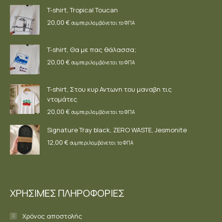
new
new
new
T-shirt, Tropical Toucan
window
window
window
20,00
€
συμπεριλαμβάνεται το ΦΠΑ
T-shirt, Θα με πας θάλασσα;
20,00
€
συμπεριλαμβάνεται το ΦΠΑ
T-shirt, Στου κυρ Αντωνη του μαναβη τις
ντομάτες
20,00
€
συμπεριλαμβάνεται το ΦΠΑ
Signature Tray black, ZERO WASTE, Jesmonite
12,00
€
συμπεριλαμβάνεται το ΦΠΑ
ΧΡΗΣΙΜΕΣ ΠΛΗΡΟΦΟΡΙΕΣ
Χρόνος αποστολής