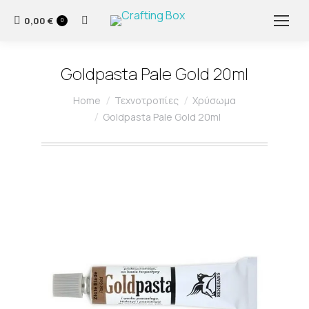
0,00
€
Search:
0
Goldpasta Pale Gold 20ml
You are here:
Home
Τεχνοτροπίες
Χρύσωμα
Goldpasta Pale Gold 20ml