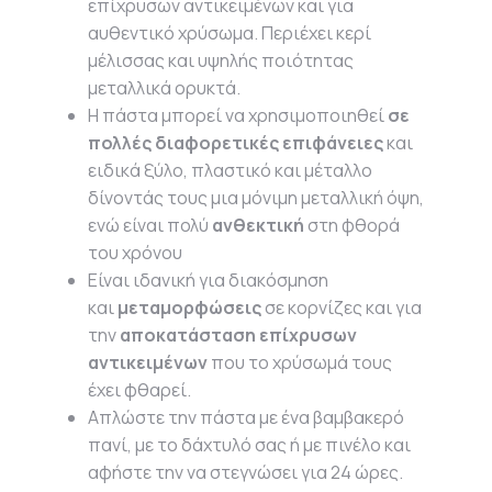
επίχρυσων αντικειμένων και για
αυθεντικό χρύσωμα. Περιέχει κερί
μέλισσας και υψηλής ποιότητας
μεταλλικά ορυκτά.
Η πάστα μπορεί να χρησιμοποιηθεί
σε
πολλές διαφορετικές επιφάνειες
και
ειδικά ξύλο, πλαστικό και μέταλλο
δίνοντάς τους μια μόνιμη μεταλλική όψη,
ενώ είναι πολύ
ανθεκτική
στη φθορά
του χρόνου
Είναι ιδανική για διακόσμηση
και
μεταμορφώσεις
σε κορνίζες και για
την
αποκατάσταση επίχρυσων
αντικειμένων
που το χρύσωμά τους
έχει φθαρεί.
Απλώστε την πάστα με ένα βαμβακερό
πανί, με το δάχτυλό σας ή με πινέλο και
αφήστε την να στεγνώσει για 24 ώρες.