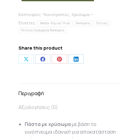
20ml
ποσότητα
Κατηγορίες:
Τεχνοτροπίες
,
Χρύσωμα
Ετικέτες:
Media-Χημικά Υλικά
Renesans
Πατίνες
Πατίνες Goldpasta Renesans
Share this product
Share
Share
Share
Share
on
on
on
on
X
Facebook
Pinterest
LinkedIn
Περιγραφή
Αξιολογήσεις (0)
Πάστα με χρύσωμα
με βάση το
οινόπνευμα ιδανική για αποκατάσταση