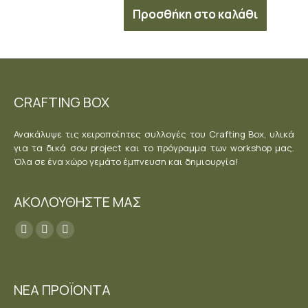
Προσθήκη στο καλάθι
CRAFTING BOX
Ανακάλυψε τις χειροποίητες συλλογές του Crafting Box, υλικά
για τα δικά σου project και το πρόγραμμα των workshop μας.
Όλα σε ένα χώρο γεμάτο έμπνευση και δημιουργία!
ΑΚΟΛΟΥΘΗΣΤΕ ΜΑΣ
Find us on:
Facebook
YouTube
Instagram
page
page
page
opens
opens
opens
ΝΕΑ ΠΡΟΪΟΝΤΑ
in
in
in