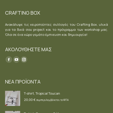
CRAFTING BOX
Ανακάλυψε τις χειροποίητες συλλογές του Crafting Box, υλικά
για τα δικά σου project και το πρόγραμμα των workshop μας.
Όλα σε ένα χώρο γεμάτο έμπνευση και δημιουργία!
ΑΚΟΛΟΥΘΗΣΤΕ ΜΑΣ
Find us on:
Facebook
YouTube
Instagram
page
page
page
opens
opens
opens
ΝΕΑ ΠΡΟΪΟΝΤΑ
in
in
in
new
new
new
T-shirt, Tropical Toucan
window
window
window
20,00
€
συμπεριλαμβάνεται το ΦΠΑ