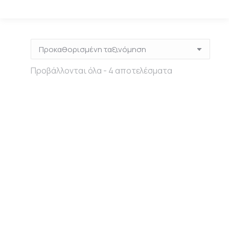
Προβάλλονται όλα - 4 αποτελέσματα
Μαρκαδόρος
Πηλός Air Dry
επιχρύσωσης
DAS Λευκός
της Re design –
500g
Gilding marker