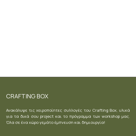
super fast της
Spread-pals, 2
Vintage Paint
τεμ
29,00
€
11,00
€
συμπεριλαμβάνεται το ΦΠΑ
συμπεριλαμβάνεται το ΦΠΑ
Προσθήκη στο
Προσθήκη στο
καλάθι
καλάθι
CRAFTING BOX
Ανακάλυψε τις χειροποίητες συλλογές του Crafting Box, υλικά
για τα δικά σου project και το πρόγραμμα των workshop μας.
Όλα σε ένα χώρο γεμάτο έμπνευση και δημιουργία!