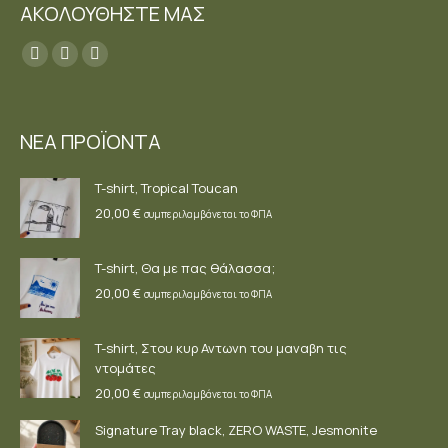
ΑΚΟΛΟΥΘΗΣΤΕ ΜΑΣ
Find us on:
Facebook
YouTube
Instagram
page
page
page
opens
opens
opens
ΝΕΑ ΠΡΟΪΟΝΤΑ
in
in
in
new
new
new
T-shirt, Tropical Toucan
window
window
window
20,00
€
συμπεριλαμβάνεται το ΦΠΑ
T-shirt, Θα με πας θάλασσα;
20,00
€
συμπεριλαμβάνεται το ΦΠΑ
T-shirt, Στου κυρ Αντωνη του μαναβη τις
ντομάτες
20,00
€
συμπεριλαμβάνεται το ΦΠΑ
Signature Tray black, ZERO WASTE, Jesmonite