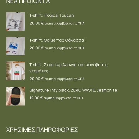
ΝΕΑ ΠΡΟΪΟΝΤΑ
in
in
in
new
new
new
T-shirt, Tropical Toucan
window
window
window
20,00
€
συμπεριλαμβάνεται το ΦΠΑ
T-shirt, Θα με πας θάλασσα;
20,00
€
συμπεριλαμβάνεται το ΦΠΑ
T-shirt, Στου κυρ Αντωνη του μαναβη τις
ντομάτες
20,00
€
συμπεριλαμβάνεται το ΦΠΑ
Signature Tray black, ZERO WASTE, Jesmonite
12,00
€
συμπεριλαμβάνεται το ΦΠΑ
ΧΡΗΣΙΜΕΣ ΠΛΗΡΟΦΟΡΙΕΣ