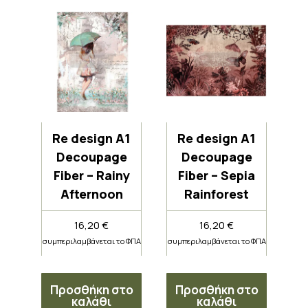
Re design A1
Re design A1
Decoupage
Decoupage
Fiber – Rainy
Fiber – Sepia
Afternoon
Rainforest
16,20
€
16,20
€
συμπεριλαμβάνεται το ΦΠΑ
συμπεριλαμβάνεται το ΦΠΑ
Προσθήκη στο
Προσθήκη στο
καλάθι
καλάθι