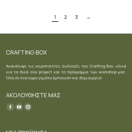
1
2
3
→
CRAFTING BOX
Ανακάλυψε τις χειροποίητες συλλογές του Crafting Box, υλικά
για τα δικά σου project και το πρόγραμμα των workshop μας.
Όλα σε ένα χώρο γεμάτο έμπνευση και δημιουργία!
ΑΚΟΛΟΥΘΗΣΤΕ ΜΑΣ
Find us on:
Facebook
YouTube
Instagram
page
page
page
opens
opens
opens