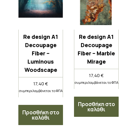
Re design A1
Re design A1
Decoupage
Decoupage
Fiber –
Fiber – Marble
Luminous
Mirage
Woodscape
17,40
€
συμπεριλαμβάνεται το ΦΠΑ
17,40
€
συμπεριλαμβάνεται το ΦΠΑ
Προσθήκη στο
καλάθι
Προσθήκη στο
καλάθι