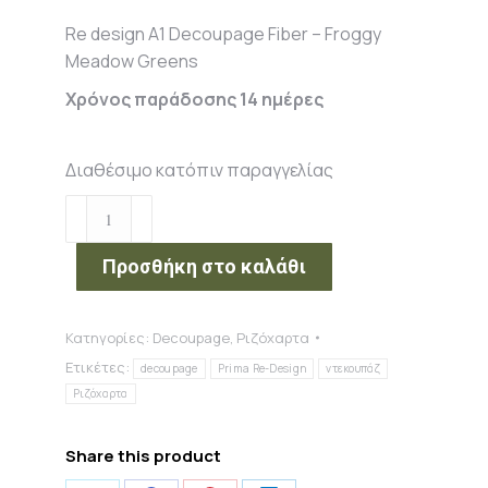
Re design A1 Decoupage Fiber – Froggy
Meadow Greens
Χρόνος παράδοσης 14 ημέρες
Διαθέσιμο κατόπιν παραγγελίας
Re
design
A1
Προσθήκη στο καλάθι
Decoupage
Fiber
Κατηγορίες:
Decoupage
,
Ριζόχαρτα
-
Ετικέτες:
Froggy
decoupage
Prima Re-Design
ντεκουπάζ
Meadow
Ριζόχαρτα
Greens
ποσότητα
Share this product