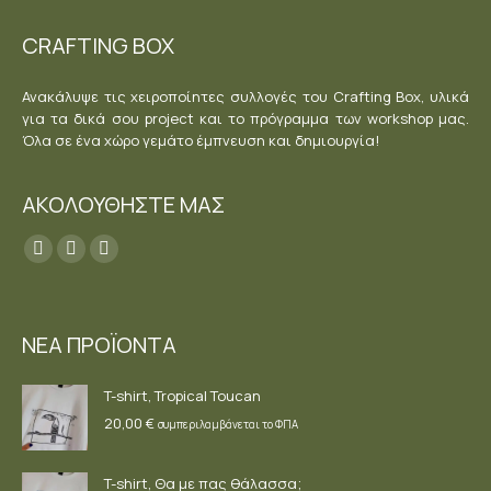
CRAFTING BOX
Ανακάλυψε τις χειροποίητες συλλογές του Crafting Box, υλικά
για τα δικά σου project και το πρόγραμμα των workshop μας.
Όλα σε ένα χώρο γεμάτο έμπνευση και δημιουργία!
ΑΚΟΛΟΥΘΗΣΤΕ ΜΑΣ
Find us on:
Facebook
YouTube
Instagram
page
page
page
opens
opens
opens
ΝΕΑ ΠΡΟΪΟΝΤΑ
in
in
in
new
new
new
T-shirt, Tropical Toucan
window
window
window
20,00
€
συμπεριλαμβάνεται το ΦΠΑ
T-shirt, Θα με πας θάλασσα;