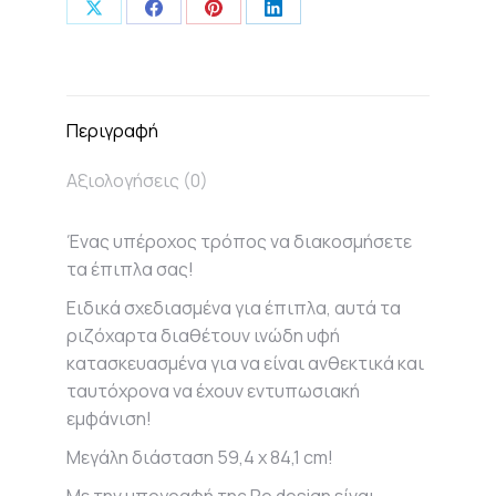
Share
Share
Share
Share
on
on
on
on
X
Facebook
Pinterest
LinkedIn
Περιγραφή
Αξιολογήσεις (0)
Ένας υπέροχος τρόπος να διακοσμήσετε
τα έπιπλα σας!
Ειδικά σχεδιασμένα για έπιπλα, αυτά τα
ριζόχαρτα διαθέτουν ινώδη υφή
κατασκευασμένα για να είναι ανθεκτικά και
ταυτόχρονα να έχουν εντυπωσιακή
εμφάνιση!
Μεγάλη διάσταση 59,4 x 84,1 cm!
Με την υπογραφή της Re design είναι