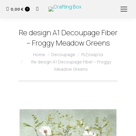
0,00
€
Search:
0
Re design A1 Decoupage Fiber
– Froggy Meadow Greens
You are here:
Home
Decoupage
Ριζόχαρτα
Re design A1 Decoupage Fiber – Froggy
Meadow Greens