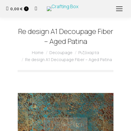
0,00
€
Search:
0
Re design A1 Decoupage Fiber
– Aged Patina
You are here:
Home
Decoupage
Ριζόχαρτα
Re design A1 Decoupage Fiber – Aged Patina