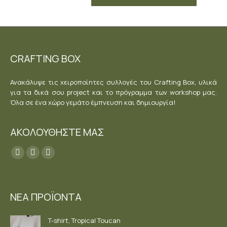
CRAFTING BOX
Ανακάλυψε τις χειροποίητες συλλογές του Crafting Box, υλικά
για τα δικά σου project και το πρόγραμμα των workshop μας.
Όλα σε ένα χώρο γεμάτο έμπνευση και δημιουργία!
ΑΚΟΛΟΥΘΗΣΤΕ ΜΑΣ
Find us on:
Facebook
YouTube
Instagram
page
page
page
opens
opens
opens
ΝΕΑ ΠΡΟΪΟΝΤΑ
in
in
in
new
new
new
T-shirt, Tropical Toucan
window
window
window