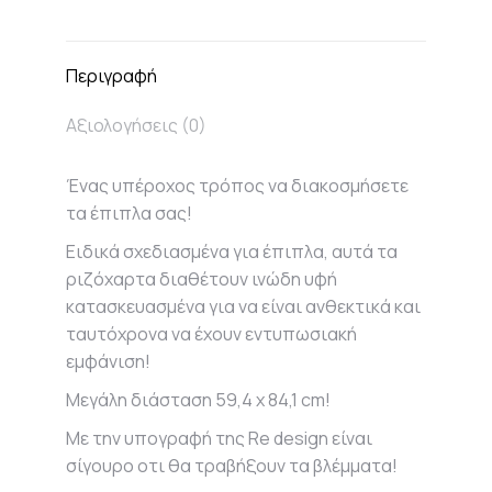
on
on
on
on
X
Facebook
Pinterest
LinkedIn
Περιγραφή
Αξιολογήσεις (0)
Ένας υπέροχος τρόπος να διακοσμήσετε
τα έπιπλα σας!
Ειδικά σχεδιασμένα για έπιπλα, αυτά τα
ριζόχαρτα διαθέτουν ινώδη υφή
κατασκευασμένα για να είναι ανθεκτικά και
ταυτόχρονα να έχουν εντυπωσιακή
εμφάνιση!
Μεγάλη διάσταση 59,4 x 84,1 cm!
Με την υπογραφή της Re design είναι
σίγουρο οτι θα τραβήξουν τα βλέμματα!