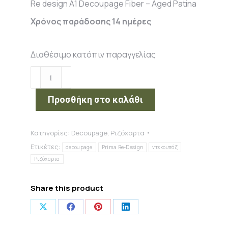
Re design A1 Decoupage Fiber – Aged Patina
Χρόνος παράδοσης 14 ημέρες
Διαθέσιμο κατόπιν παραγγελίας
Re
design
A1
Προσθήκη στο καλάθι
Decoupage
Fiber
Κατηγορίες:
Decoupage
,
Ριζόχαρτα
-
Ετικέτες:
Aged
decoupage
Prima Re-Design
ντεκουπάζ
Patina
Ριζόχαρτα
ποσότητα
Share this product
Share
Share
Share
Share