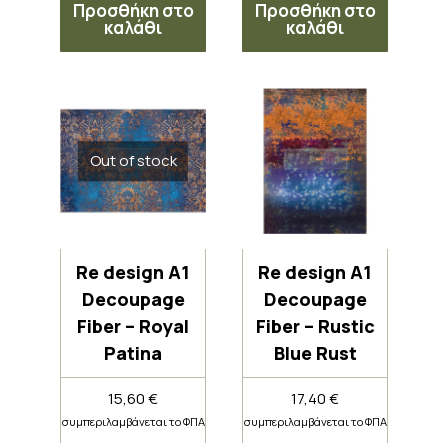
Προσθήκη στο
Προσθήκη στο
καλάθι
καλάθι
Out of stock
Re design A1
Re design A1
Decoupage
Decoupage
Fiber – Royal
Fiber – Rustic
Patina
Blue Rust
15,60
€
17,40
€
συμπεριλαμβάνεται το ΦΠΑ
συμπεριλαμβάνεται το ΦΠΑ