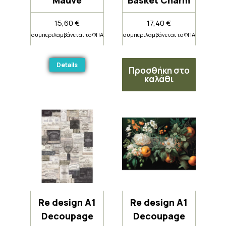
Mauve
Basket Charm
15,60
€
17,40
€
συμπεριλαμβάνεται το ΦΠΑ
συμπεριλαμβάνεται το ΦΠΑ
Details
Προσθήκη στο
καλάθι
Re design A1
Re design A1
Decoupage
Decoupage