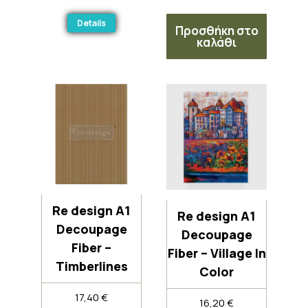
Details
Προσθήκη στο
καλάθι
Re design A1
Re design A1
Decoupage
Decoupage
Fiber –
Fiber – Village In
Timberlines
Color
17,40
€
16,20
€