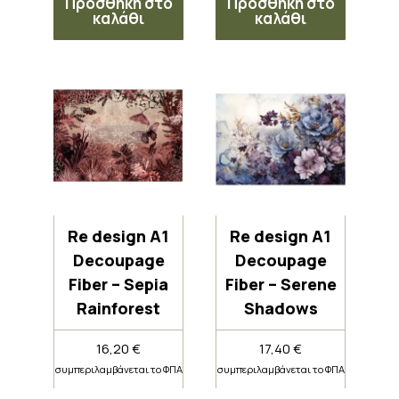
Προσθήκη στο
Προσθήκη στο
καλάθι
καλάθι
Re design A1
Re design A1
Decoupage
Decoupage
Fiber – Sepia
Fiber – Serene
Rainforest
Shadows
16,20
€
17,40
€
συμπεριλαμβάνεται το ΦΠΑ
συμπεριλαμβάνεται το ΦΠΑ