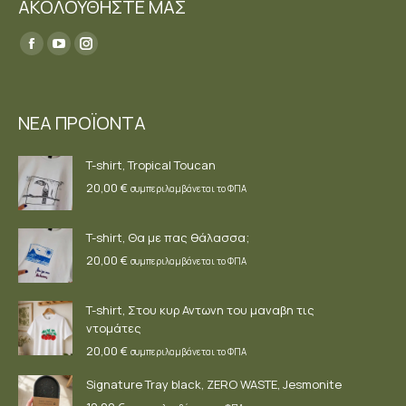
ΑΚΟΛΟΥΘΗΣΤΕ ΜΑΣ
Find us on:
Facebook
YouTube
Instagram
page
page
page
opens
opens
opens
ΝΕΑ ΠΡΟΪΟΝΤΑ
in
in
in
new
new
new
T-shirt, Tropical Toucan
window
window
window
20,00
€
συμπεριλαμβάνεται το ΦΠΑ
T-shirt, Θα με πας θάλασσα;
20,00
€
συμπεριλαμβάνεται το ΦΠΑ
T-shirt, Στου κυρ Αντωνη του μαναβη τις
ντομάτες
20,00
€
συμπεριλαμβάνεται το ΦΠΑ
Signature Tray black, ZERO WASTE, Jesmonite