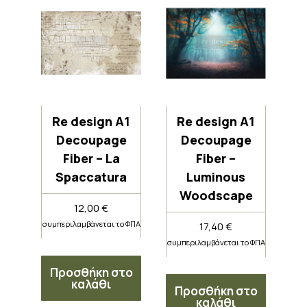
Re design A1
Re design A1
Decoupage
Decoupage
Fiber – La
Fiber –
Spaccatura
Luminous
Woodscape
12,00
€
συμπεριλαμβάνεται το ΦΠΑ
17,40
€
συμπεριλαμβάνεται το ΦΠΑ
Προσθήκη στο
καλάθι
Προσθήκη στο
καλάθι