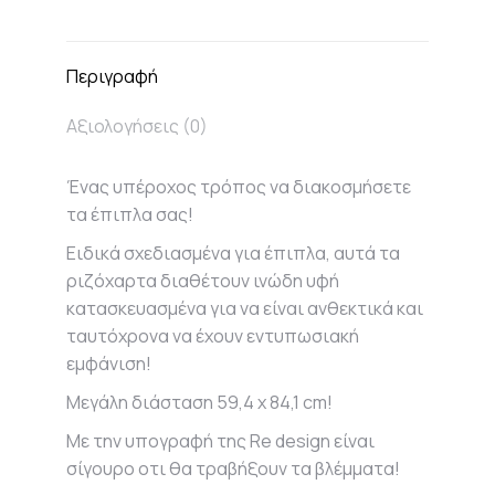
on
on
on
on
X
Facebook
Pinterest
LinkedIn
Περιγραφή
Αξιολογήσεις (0)
Ένας υπέροχος τρόπος να διακοσμήσετε
τα έπιπλα σας!
Ειδικά σχεδιασμένα για έπιπλα, αυτά τα
ριζόχαρτα διαθέτουν ινώδη υφή
κατασκευασμένα για να είναι ανθεκτικά και
ταυτόχρονα να έχουν εντυπωσιακή
εμφάνιση!
Μεγάλη διάσταση 59,4 x 84,1 cm!
Με την υπογραφή της Re design είναι
σίγουρο οτι θα τραβήξουν τα βλέμματα!