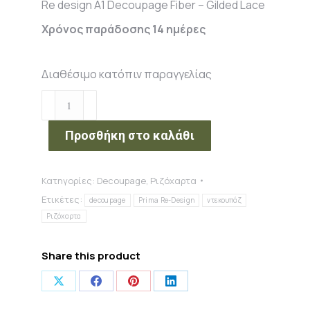
Re design A1 Decoupage Fiber – Gilded Lace
Χρόνος παράδοσης 14 ημέρες
Διαθέσιμο κατόπιν παραγγελίας
Re
design
A1
Προσθήκη στο καλάθι
Decoupage
Fiber
Κατηγορίες:
Decoupage
,
Ριζόχαρτα
–
Ετικέτες:
Gilded
decoupage
Prima Re-Design
ντεκουπάζ
Lace
Ριζόχαρτα
ποσότητα
Share this product
Share
Share
Share
Share