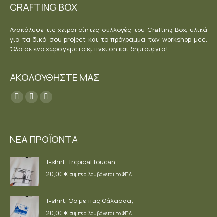
CRAFTING BOX
Ανακάλυψε τις χειροποίητες συλλογές του Crafting Box, υλικά
για τα δικά σου project και το πρόγραμμα των workshop μας.
Όλα σε ένα χώρο γεμάτο έμπνευση και δημιουργία!
ΑΚΟΛΟΥΘΗΣΤΕ ΜΑΣ
Find us on:
Facebook
YouTube
Instagram
page
page
page
opens
opens
opens
ΝΕΑ ΠΡΟΪΟΝΤΑ
in
in
in
new
new
new
T-shirt, Tropical Toucan
window
window
window
20,00
€
συμπεριλαμβάνεται το ΦΠΑ
T-shirt, Θα με πας θάλασσα;
20,00
€
συμπεριλαμβάνεται το ΦΠΑ