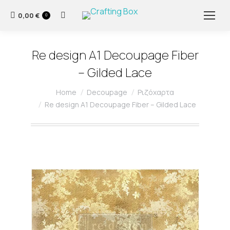
0,00
€
Search:
0
Re design A1 Decoupage Fiber
– Gilded Lace
You are here:
Home
Decoupage
Ριζόχαρτα
Re design A1 Decoupage Fiber – Gilded Lace