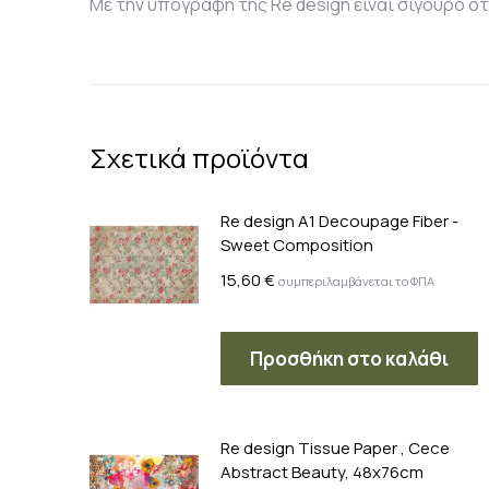
Με την υπογραφή της Re design είναι σίγουρο ο
Σχετικά προϊόντα
Re design A1 Decoupage Fiber -
Sweet Composition
15,60
€
συμπεριλαμβάνεται το ΦΠΑ
Προσθήκη στο καλάθι
Re design Tissue Paper , Cece
Abstract Beauty, 48x76cm