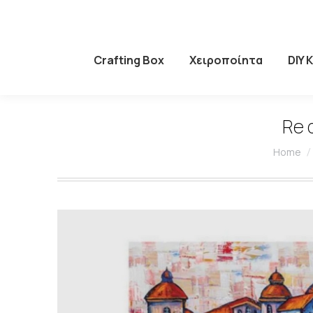
Crafting Box
Χειροποίητα
DIY 
Re 
You are
Home