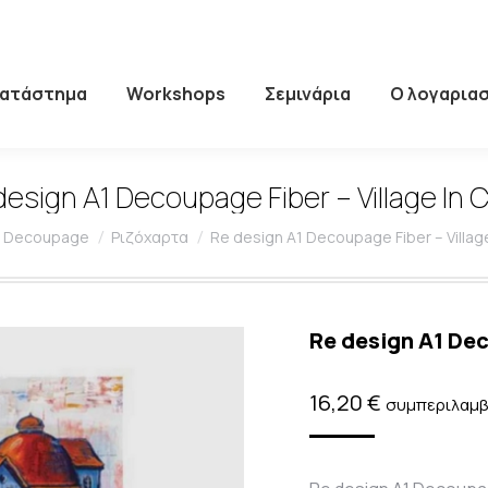
Κατάστημα
Workshops
Σεμινάρια
Ο λογαρια
design A1 Decoupage Fiber – Village In C
 here:
Decoupage
Ριζόχαρτα
Re design A1 Decoupage Fiber – Village
Re design A1 Dec
16,20
€
συμπεριλαμβ