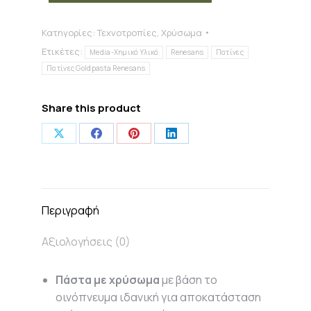
ποσότητα
Κατηγορίες:
Τεχνοτροπίες
,
Χρύσωμα
Ετικέτες:
Media-Χημικά Υλικά
Renesans
Πατίνες
Πατίνες Goldpasta Renesans
Share this product
Share
Share
Share
Share
on
on
on
on
X
Facebook
Pinterest
LinkedIn
Περιγραφή
Αξιολογήσεις (0)
Πάστα με χρύσωμα
με βάση το
οινόπνευμα ιδανική για αποκατάσταση