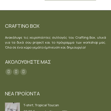
CRAFTING BOX
Ανακάλυψε τις χειροποίητες συλλογές του Crafting Box, υλικά
για τα δικά σου project και το πρόγραμμα των workshop μας.
Όλα σε ένα χώρο γεμάτο έμπνευση και δημιουργία!
ΑΚΟΛΟΥΘΗΣΤΕ ΜΑΣ
Find us on:
Facebook
YouTube
Instagram
page
page
page
opens
opens
opens
ΝΕΑ ΠΡΟΪΟΝΤΑ
in
in
in
new
new
new
T-shirt, Tropical Toucan
window
window
window