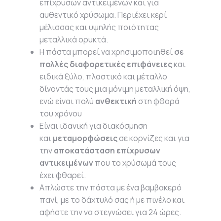
επίχρυσων αντικειμένων και για
αυθεντικό χρύσωμα. Περιέχει κερί
μέλισσας και υψηλής ποιότητας
μεταλλικά ορυκτά.
Η πάστα μπορεί να χρησιμοποιηθεί
σε
πολλές διαφορετικές επιφάνειες
και
ειδικά ξύλο, πλαστικό και μέταλλο
δίνοντάς τους μια μόνιμη μεταλλική όψη,
ενώ είναι πολύ
ανθεκτική
στη φθορά
του χρόνου
Είναι ιδανική για διακόσμηση
και
μεταμορφώσεις
σε κορνίζες και για
την
αποκατάσταση επίχρυσων
αντικειμένων
που το χρύσωμά τους
έχει φθαρεί.
Απλώστε την πάστα με ένα βαμβακερό
πανί, με το δάχτυλό σας ή με πινέλο και
αφήστε την να στεγνώσει για 24 ώρες.