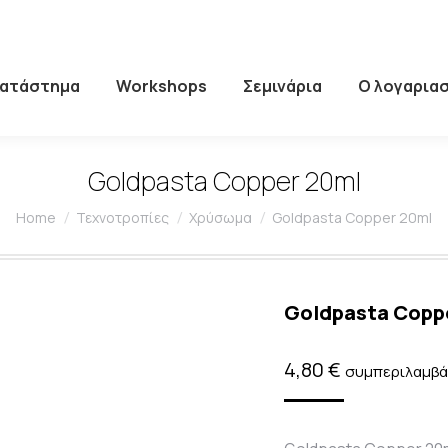
Κατάστημα
Workshops
Σεμινάρια
Ο λογαρια
Goldpasta Copper 20ml
You are here:
Home
Τεχνοτροπίες
Χρύσωμα
Goldpasta Copper 20ml
Goldpasta Copp
4,80
€
συμπεριλαμβά