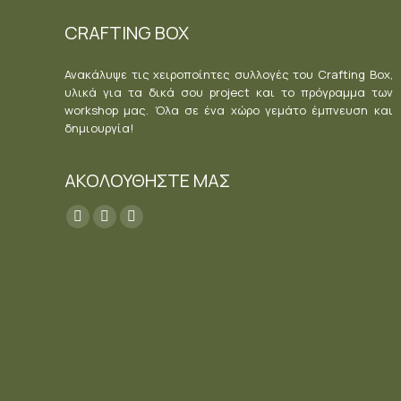
CRAFTING BOX
Ανακάλυψε τις χειροποίητες συλλογές του Crafting Box,
υλικά για τα δικά σου project και το πρόγραμμα των
workshop μας. Όλα σε ένα χώρο γεμάτο έμπνευση και
δημιουργία!
ΑΚΟΛΟΥΘΗΣΤΕ ΜΑΣ
Find us on:
Facebook
YouTube
Instagram
page
page
page
opens
opens
opens
in
in
in
new
new
new
window
window
window