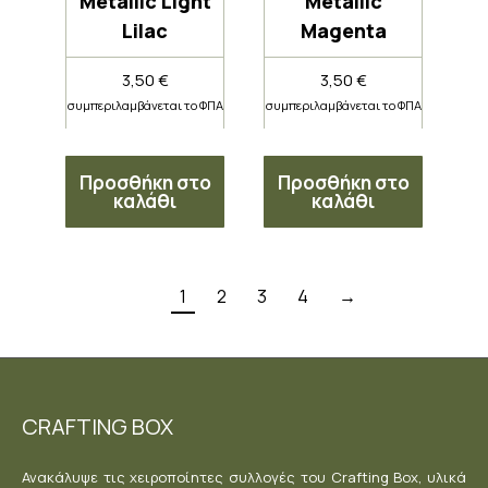
Metallic Light
Metallic
Lilac
Magenta
3,50
€
3,50
€
συμπεριλαμβάνεται το ΦΠΑ
συμπεριλαμβάνεται το ΦΠΑ
Προσθήκη στο
Προσθήκη στο
καλάθι
καλάθι
1
2
3
4
→
CRAFTING BOX
Ανακάλυψε τις χειροποίητες συλλογές του Crafting Box, υλικά