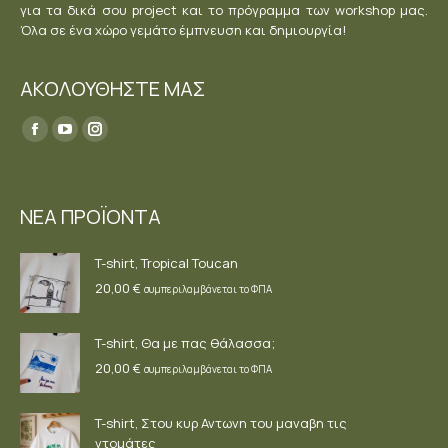
για τα δικά σου project και το πρόγραμμα των workshop μας.
Όλα σε ένα χώρο γεμάτο έμπνευση και δημιουργία!
ΑΚΟΛΟΥΘΗΣΤΕ ΜΑΣ
Find us on:
Facebook
YouTube
Instagram
page
page
page
opens
opens
opens
ΝΕΑ ΠΡΟΪΟΝΤΑ
in
in
in
new
new
new
T-shirt, Tropical Toucan
window
window
window
20,00
€
συμπεριλαμβάνεται το ΦΠΑ
T-shirt, Θα με πας θάλασσα;
20,00
€
συμπεριλαμβάνεται το ΦΠΑ
T-shirt, Στου κυρ Αντωνη του μαναβη τις
ντομάτες