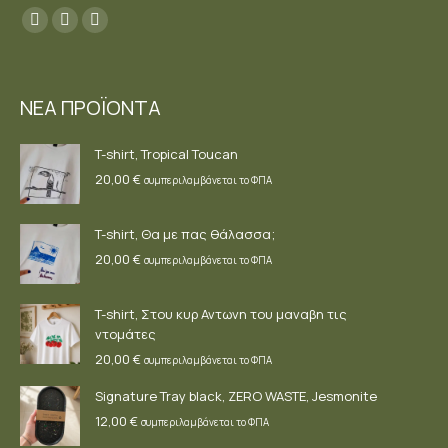
Find us on:
Facebook
YouTube
Instagram
page
page
page
opens
opens
opens
ΝΕΑ ΠΡΟΪΟΝΤΑ
in
in
in
new
new
new
T-shirt, Tropical Toucan
window
window
window
20,00
€
συμπεριλαμβάνεται το ΦΠΑ
T-shirt, Θα με πας θάλασσα;
20,00
€
συμπεριλαμβάνεται το ΦΠΑ
T-shirt, Στου κυρ Αντωνη του μαναβη τις
ντομάτες
20,00
€
συμπεριλαμβάνεται το ΦΠΑ
Signature Tray black, ZERO WASTE, Jesmonite
12,00
€
συμπεριλαμβάνεται το ΦΠΑ