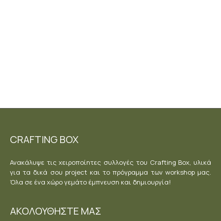
2,90
€
συμπεριλαμβάνεται το ΦΠΑ
Προσθήκη στο
καλάθι
CRAFTING BOX
Ανακάλυψε τις χειροποίητες συλλογές του Crafting Box, υλικά
για τα δικά σου project και το πρόγραμμα των workshop μας.
Όλα σε ένα χώρο γεμάτο έμπνευση και δημιουργία!
ΑΚΟΛΟΥΘΗΣΤΕ ΜΑΣ