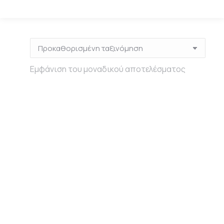
Εμφάνιση του μοναδικού αποτελέσματος
Πάστα για
στένσιλ περλέ
Pentart 50ml –
Black diamond