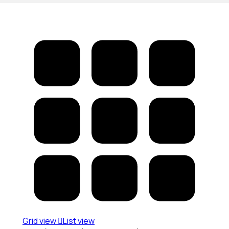
Grid view
List view