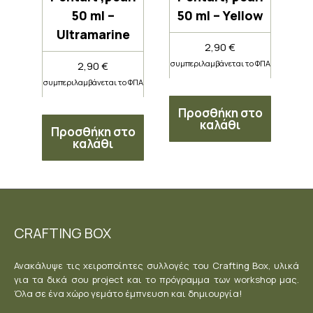
50 ml –
50 ml – Yellow
Ultramarine
2,90
€
συμπεριλαμβάνεται το ΦΠΑ
2,90
€
συμπεριλαμβάνεται το ΦΠΑ
Προσθήκη στο
καλάθι
Προσθήκη στο
καλάθι
CRAFTING BOX
Ανακάλυψε τις χειροποίητες συλλογές του Crafting Box, υλικά
για τα δικά σου project και το πρόγραμμα των workshop μας.
Όλα σε ένα χώρο γεμάτο έμπνευση και δημιουργία!