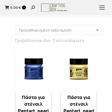
0,00
€
Search:
0
Προβάλλονται όλα - 2 αποτελέσματα
Πάστα για
Πάστα για
στένσιλ
στένσιλ
Pentart ,pearl
Pentart, pearl