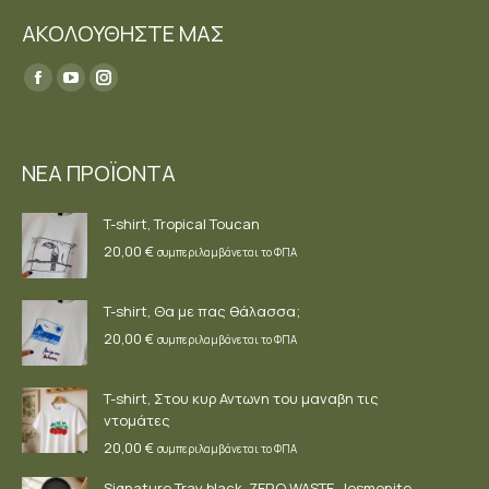
ΑΚΟΛΟΥΘΗΣΤΕ ΜΑΣ
Find us on:
Facebook
YouTube
Instagram
page
page
page
opens
opens
opens
ΝΕΑ ΠΡΟΪΟΝΤΑ
in
in
in
new
new
new
T-shirt, Tropical Toucan
window
window
window
20,00
€
συμπεριλαμβάνεται το ΦΠΑ
T-shirt, Θα με πας θάλασσα;
20,00
€
συμπεριλαμβάνεται το ΦΠΑ
T-shirt, Στου κυρ Αντωνη του μαναβη τις
ντομάτες
20,00
€
συμπεριλαμβάνεται το ΦΠΑ
Signature Tray black, ZERO WASTE, Jesmonite