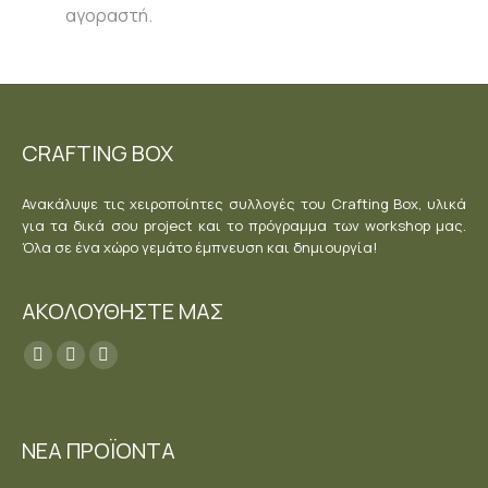
αγοραστή.
CRAFTING BOX
Ανακάλυψε τις χειροποίητες συλλογές του Crafting Box, υλικά
για τα δικά σου project και το πρόγραμμα των workshop μας.
Όλα σε ένα χώρο γεμάτο έμπνευση και δημιουργία!
ΑΚΟΛΟΥΘΗΣΤΕ ΜΑΣ
Find us on:
Facebook
YouTube
Instagram
page
page
page
opens
opens
opens
ΝΕΑ ΠΡΟΪΟΝΤΑ
in
in
in
new
new
new