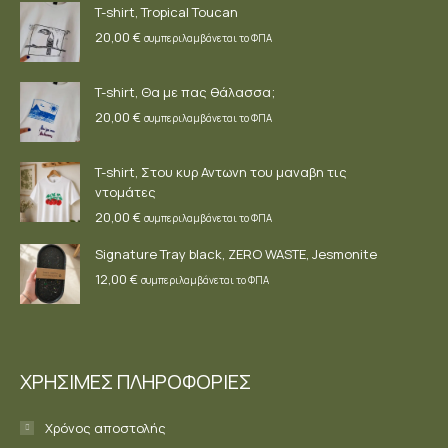
T-shirt, Tropical Toucan
window
window
window
20,00
€
συμπεριλαμβάνεται το ΦΠΑ
T-shirt, Θα με πας θάλασσα;
20,00
€
συμπεριλαμβάνεται το ΦΠΑ
T-shirt, Στου κυρ Αντωνη του μαναβη τις
ντομάτες
20,00
€
συμπεριλαμβάνεται το ΦΠΑ
Signature Tray black, ZERO WASTE, Jesmonite
12,00
€
συμπεριλαμβάνεται το ΦΠΑ
ΧΡΗΣΙΜΕΣ ΠΛΗΡΟΦΟΡΙΕΣ
Χρόνος αποστολής