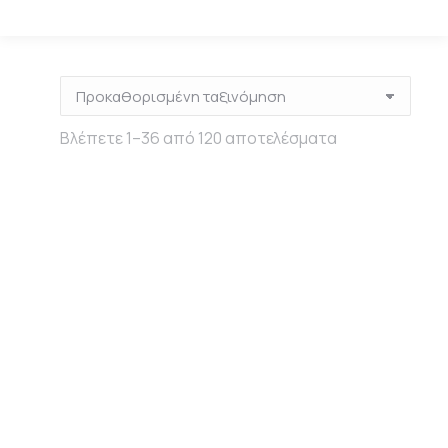
Βλέπετε 1–36 από 120 αποτελέσματα
Out of stock
Redesign Décor
Redesign Décor
Small
Small
Transfers® –
Transfers® –
Blush
Blushing