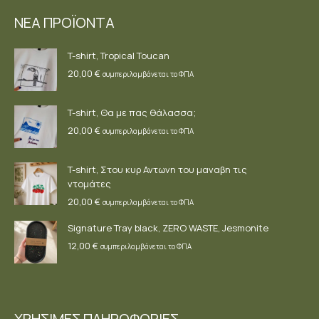
opens
opens
opens
ΝΕΑ ΠΡΟΪΟΝΤΑ
in
in
in
new
new
new
T-shirt, Tropical Toucan
window
window
window
20,00
€
συμπεριλαμβάνεται το ΦΠΑ
T-shirt, Θα με πας θάλασσα;
20,00
€
συμπεριλαμβάνεται το ΦΠΑ
T-shirt, Στου κυρ Αντωνη του μαναβη τις
ντομάτες
20,00
€
συμπεριλαμβάνεται το ΦΠΑ
Signature Tray black, ZERO WASTE, Jesmonite
12,00
€
συμπεριλαμβάνεται το ΦΠΑ
ΧΡΗΣΙΜΕΣ ΠΛΗΡΟΦΟΡΙΕΣ