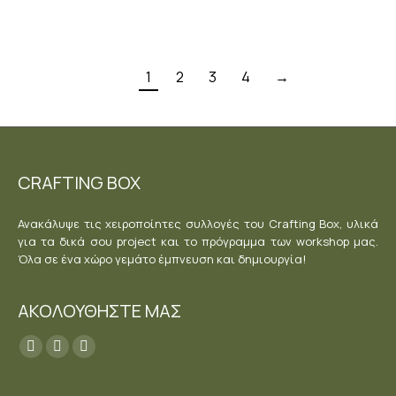
1
2
3
4
→
CRAFTING BOX
Ανακάλυψε τις χειροποίητες συλλογές του Crafting Box, υλικά
για τα δικά σου project και το πρόγραμμα των workshop μας.
Όλα σε ένα χώρο γεμάτο έμπνευση και δημιουργία!
ΑΚΟΛΟΥΘΗΣΤΕ ΜΑΣ
Find us on:
Facebook
YouTube
Instagram
page
page
page