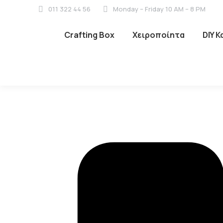
011 322 44 56
Monday – Friday 10 AM – 8 PM
Crafting Box
Χειροποίητα
DIY 