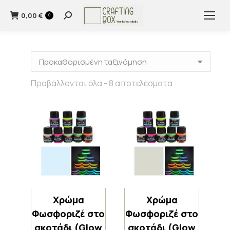
0,00
€
Search:
0
Προβάλλονται όλα - 8 αποτελέσματα
Χρώμα
Χρώμα
Φωσφοριζέ στο
Φωσφοριζέ στο
σκοτάδι (Glow
σκοτάδι (Glow