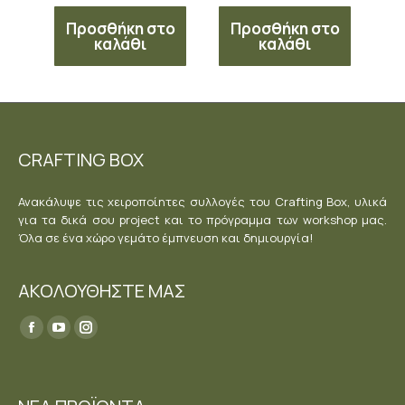
Προσθήκη στο
Προσθήκη στο
καλάθι
καλάθι
CRAFTING BOX
Ανακάλυψε τις χειροποίητες συλλογές του Crafting Box, υλικά
για τα δικά σου project και το πρόγραμμα των workshop μας.
Όλα σε ένα χώρο γεμάτο έμπνευση και δημιουργία!
ΑΚΟΛΟΥΘΗΣΤΕ ΜΑΣ
Find us on:
Facebook
YouTube
Instagram
page
page
page
opens
opens
opens