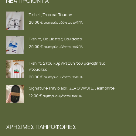
ΝΕΑ ΠΡΟΪΟΝΤΑ
in
in
in
new
new
new
T-shirt, Tropical Toucan
window
window
window
20,00
€
συμπεριλαμβάνεται το ΦΠΑ
T-shirt, Θα με πας θάλασσα;
20,00
€
συμπεριλαμβάνεται το ΦΠΑ
T-shirt, Στου κυρ Αντωνη του μαναβη τις
ντομάτες
20,00
€
συμπεριλαμβάνεται το ΦΠΑ
Signature Tray black, ZERO WASTE, Jesmonite
12,00
€
συμπεριλαμβάνεται το ΦΠΑ
ΧΡΗΣΙΜΕΣ ΠΛΗΡΟΦΟΡΙΕΣ