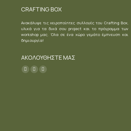
CRAFTING BOX
Ανακάλυψε τις χειροποίητες συλλογές του Crafting Box,
υλικά για τα δικά σου project και το πρόγραμμα των
workshop μας. Όλα σε ένα χώρο γεμάτο έμπνευση και
δημιουργία!
ΑΚΟΛΟΥΘΗΣΤΕ ΜΑΣ
Find us on:
Facebook
YouTube
Instagram
page
page
page
opens
opens
opens
in
in
in
new
new
new
window
window
window