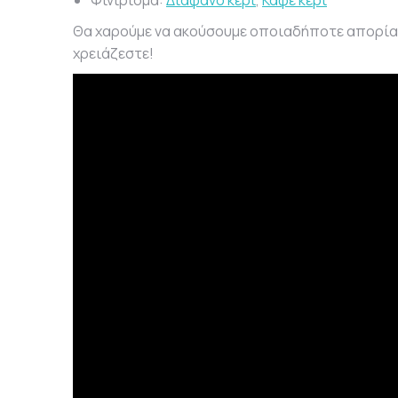
Φινίρισμα:
Διαφανο κερι
,
Καφέ κερι
Θα χαρούμε να ακούσουμε οποιαδήποτε απορία σα
χρειάζεστε!