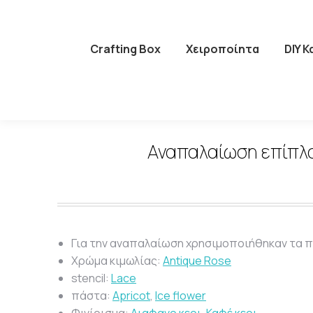
Crafting Box
Χειροποίητα
DIY 
Αναπαλαίωση επίπλου
Για την αναπαλαίωση χρησιμοποιήθηκαν τα 
Χρώμα κιμωλίας:
Antique Rose
stencil:
Lace
πάστα:
Apricot
,
Ice flower