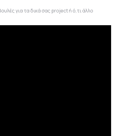
λές για τα δικά σας project ή ό,τι άλλο