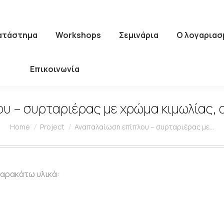
Κατάστημα
Workshops
Σεμινάρια
Ο λογαριασ
Επικοινωνία
 – συρταριέρας με χρώμα κιμωλίας, c
You are here:
Home
Project
Αναπαλαίωση επίπλου – συρταριέρας με…
παρακάτω υλικά: