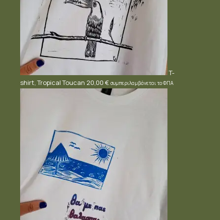
T-
shirt, Tropical Toucan
20,00
€
συμπεριλαμβάνεται το ΦΠΑ