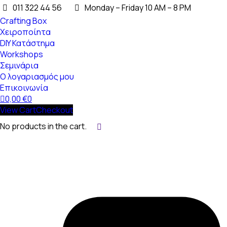
011 322 44 56
Monday – Friday 10 AM – 8 PM
Crafting Box
Χειροποίητα
DIY Κατάστημα
Workshops
Σεμινάρια
Ο λογαριασμός μου
Επικοινωνία
0,00
€
0
View Cart
Checkout
No products in the cart.
Search: