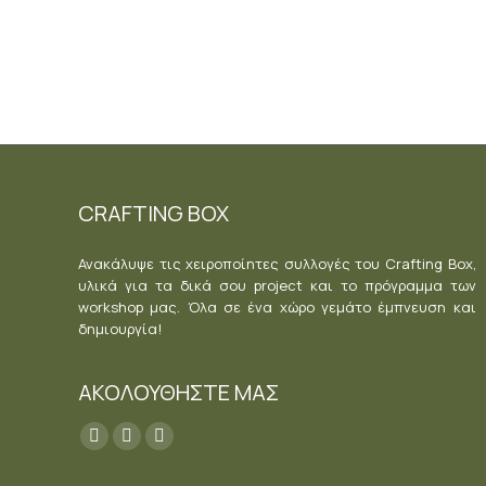
Προσθήκη στο καλάθι
CRAFTING BOX
Ανακάλυψε τις χειροποίητες συλλογές του Crafting Box,
υλικά για τα δικά σου project και το πρόγραμμα των
workshop μας. Όλα σε ένα χώρο γεμάτο έμπνευση και
δημιουργία!
ΑΚΟΛΟΥΘΗΣΤΕ ΜΑΣ
Find us on:
Facebook
YouTube
Instagram
page
page
page