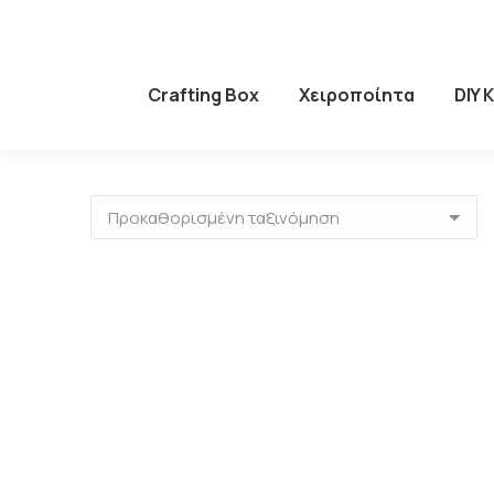
Crafting Box
Χειροποίητα
DIY 