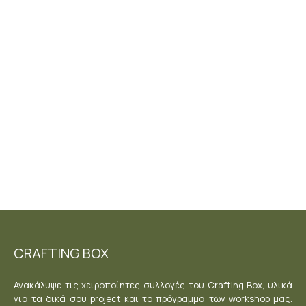
Transfers®
Kacha – Gold
Foil – Manor
Swirls
30,40
€
συμπεριλαμβάνεται το ΦΠΑ
Προσθήκη στο
καλάθι
CRAFTING BOX
Ανακάλυψε τις χειροποίητες συλλογές του Crafting Box, υλικά
για τα δικά σου project και το πρόγραμμα των workshop μας.