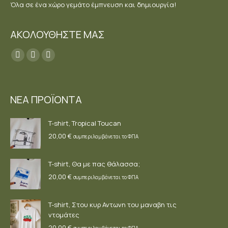
Όλα σε ένα χώρο γεμάτο έμπνευση και δημιουργία!
ΑΚΟΛΟΥΘΗΣΤΕ ΜΑΣ
Find us on:
Facebook
YouTube
Instagram
page
page
page
opens
opens
opens
ΝΕΑ ΠΡΟΪΟΝΤΑ
in
in
in
new
new
new
T-shirt, Tropical Toucan
window
window
window
20,00
€
συμπεριλαμβάνεται το ΦΠΑ
T-shirt, Θα με πας θάλασσα;
20,00
€
συμπεριλαμβάνεται το ΦΠΑ
T-shirt, Στου κυρ Αντωνη του μαναβη τις
ντομάτες
20,00
€