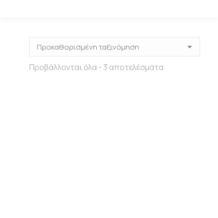
Προβάλλονται όλα - 3 αποτελέσματα
Out of stock
Redesign Decor
Redesign Decor
Transfers®
Transfers®
Gold Foil Kacha
Gold Foil Kacha
– Perfume
– A Bird Song