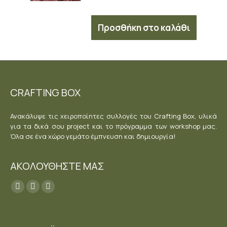
Προσθήκη στο καλάθι
CRAFTING BOX
Ανακάλυψε τις χειροποίητες συλλογές του Crafting Box, υλικά
για τα δικά σου project και το πρόγραμμα των workshop μας.
Όλα σε ένα χώρο γεμάτο έμπνευση και δημιουργία!
ΑΚΟΛΟΥΘΗΣΤΕ ΜΑΣ
Find us on:
Facebook
YouTube
Instagram
page
page
page
opens
opens
opens