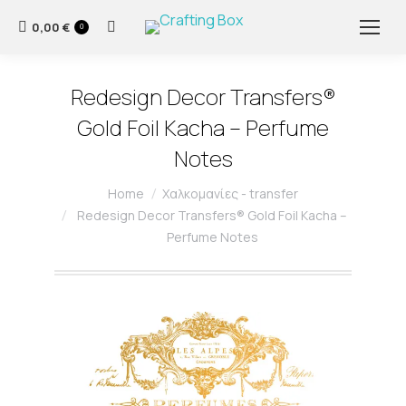
0,00
€
Search:
0
Redesign Decor Transfers®
Gold Foil Kacha – Perfume
Notes
You are here:
Home
Χαλκομανίες - transfer
Redesign Decor Transfers® Gold Foil Kacha –
Perfume Notes