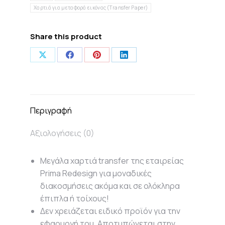
Χαρτιά για μεταφορά εικόνας (Transfer Paper)
Notes
ποσότητα
Share this product
Share
Share
Share
Share
on
on
on
on
X
Facebook
Pinterest
LinkedIn
Περιγραφή
Αξιολογήσεις (0)
Μεγάλα χαρτιά transfer της εταιρείας
Prima Redesign για μοναδικές
διακοσμήσεις ακόμα και σε ολόκληρα
έπιπλα ή τοίχους!
Δεν χρειάζεται ειδικό προϊόν για την
εφαρμογή του. Αποτυπώνεται στην