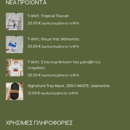
ΝΕΑ ΠΡΟΪΟΝΤΑ
in
in
in
new
new
new
T-shirt, Tropical Toucan
window
window
window
20,00
€
συμπεριλαμβάνεται το ΦΠΑ
T-shirt, Θα με πας θάλασσα;
20,00
€
συμπεριλαμβάνεται το ΦΠΑ
T-shirt, Στου κυρ Αντωνη του μαναβη τις
ντομάτες
20,00
€
συμπεριλαμβάνεται το ΦΠΑ
Signature Tray black, ZERO WASTE, Jesmonite
12,00
€
συμπεριλαμβάνεται το ΦΠΑ
ΧΡΗΣΙΜΕΣ ΠΛΗΡΟΦΟΡΙΕΣ