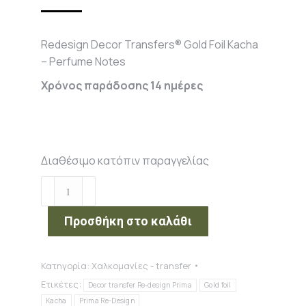
Redesign Decor Transfers® Gold Foil Kacha
– Perfume Notes
Χρόνος παράδοσης 14 ημέρες
Διαθέσιμο κατόπιν παραγγελίας
Redesign
Decor
Transfers®
Προσθήκη στο καλάθι
Gold
Foil
Κατηγορία:
Χαλκομανίες - transfer
Kacha
Ετικέτες:
-
Decor transfer Re-design Prima
Gold foil
Perfume
Kacha
Prima Re-Design