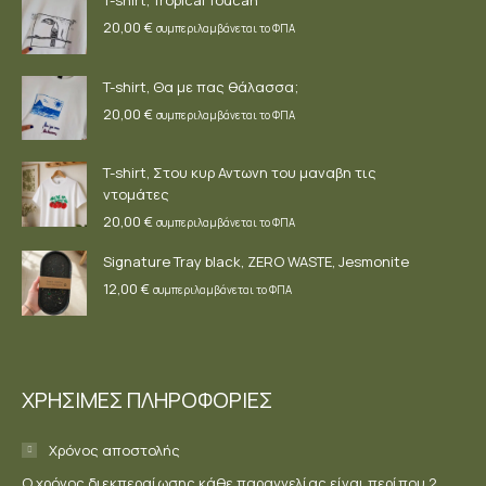
window
window
window
20,00
€
συμπεριλαμβάνεται το ΦΠΑ
T-shirt, Θα με πας θάλασσα;
20,00
€
συμπεριλαμβάνεται το ΦΠΑ
T-shirt, Στου κυρ Αντωνη του μαναβη τις
ντομάτες
20,00
€
συμπεριλαμβάνεται το ΦΠΑ
Signature Tray black, ZERO WASTE, Jesmonite
12,00
€
συμπεριλαμβάνεται το ΦΠΑ
ΧΡΗΣΙΜΕΣ ΠΛΗΡΟΦΟΡΙΕΣ
Χρόνος αποστολής
Ο χρόνος διεκπεραίωσης κάθε παραγγελίας είναι περίπου 2