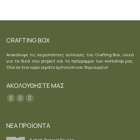
Επιλογή
Επιλογή
το
το
προϊόν
προϊόν
έχει
έχει
πολλαπλές
πολλαπ
παραλλαγές.
παραλλα
Οι
Οι
CRAFTING BOX
επιλογές
επιλογέ
μπορούν
μπορού
Ανακάλυψε τις χειροποίητες συλλογές του Crafting Box, υλικά
να
να
για τα δικά σου project και το πρόγραμμα των workshop μας.
επιλεγούν
επιλεγο
Όλα σε ένα χώρο γεμάτο έμπνευση και δημιουργία!
στη
στη
σελίδα
σελίδα
ΑΚΟΛΟΥΘΗΣΤΕ ΜΑΣ
του
του
προϊόντος
προϊόντ
Find us on:
Facebook
YouTube
Instagram
page
page
page
opens
opens
opens
ΝΕΑ ΠΡΟΪΟΝΤΑ
in
in
in
new
new
new
T-shirt, Tropical Toucan