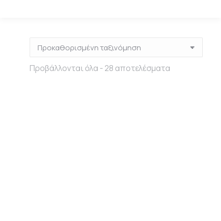
Προβάλλονται όλα - 28 αποτελέσματα
Stencil Vintage
Paint – Alfabet
Primer & Sealer,
8,50
€