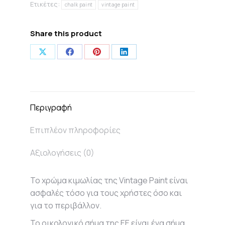
ποσότητα
Ετικέτες:
chalk paint
vintage paint
Share this product
Share
Share
Share
Share
on
on
on
on
X
Facebook
Pinterest
LinkedIn
Περιγραφή
Επιπλέον πληροφορίες
Αξιολογήσεις (0)
Το χρώμα κιμωλίας της Vintage Paint είναι
ασφαλές τόσο για τους χρήστες όσο και
για το περιβάλλον.
Το οικολογικό σήμα της ΕΕ είναι ένα σήμα