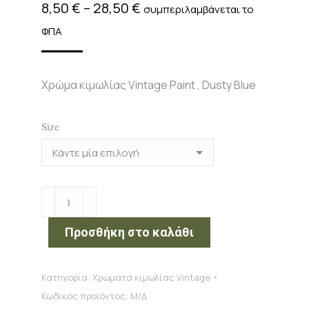
Price
8,50
€
–
28,50
€
συμπεριλαμβάνεται το
range:
ΦΠΑ
8,50 €
through
Χρώμα κιμωλίας Vintage Paint , Dusty Blue
28,50 €
Size
Χρώμα
κιμωλίας
Vintage
Προσθήκη στο καλάθι
Paint
,
Κατηγορία:
Χρώματα κιμωλίας Vintage
Dusty
Κωδικός προϊόντος:
Μ/Δ
Blue