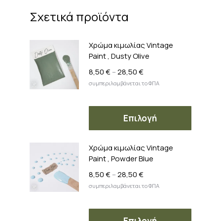
Σχετικά προϊόντα
Χρώμα κιμωλίας Vintage
Paint , Dusty Olive
Price
8,50
€
–
28,50
€
range:
συμπεριλαμβάνεται το ΦΠΑ
8,50 €
through
Αυτό
28,50 €
Επιλογή
το
προϊόν
Χρώμα κιμωλίας Vintage
έχει
Paint , Powder Blue
πολλαπ
παραλλ
Price
8,50
€
–
28,50
€
range:
Οι
συμπεριλαμβάνεται το ΦΠΑ
8,50 €
επιλογέ
through
μπορού
Αυτό
28,50 €
Επιλογή