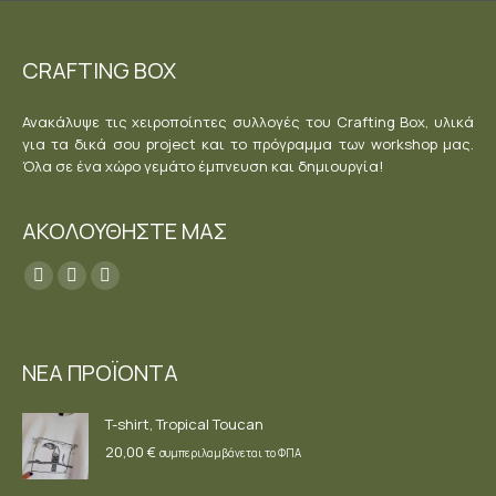
σελίδα
πολλαπ
του
παραλλ
CRAFTING BOX
προϊόν
Οι
επιλογέ
Ανακάλυψε τις χειροποίητες συλλογές του Crafting Box, υλικά
μπορού
για τα δικά σου project και το πρόγραμμα των workshop μας.
να
Όλα σε ένα χώρο γεμάτο έμπνευση και δημιουργία!
επιλεγο
στη
ΑΚΟΛΟΥΘΗΣΤΕ ΜΑΣ
σελίδα
Find us on:
του
Facebook
YouTube
Instagram
προϊόν
page
page
page
opens
opens
opens
ΝΕΑ ΠΡΟΪΟΝΤΑ
in
in
in
new
new
new
T-shirt, Tropical Toucan
window
window
window
20,00
€
συμπεριλαμβάνεται το ΦΠΑ