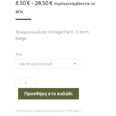
Price
8,50
€
–
28,50
€
συμπεριλαμβάνεται το
range:
ΦΠΑ
8,50 €
through
Χρώμα κιμωλίας Vintage Paint , French
28,50 €
Beige
Size
Χρώμα
κιμωλίας
Vintage
Προσθήκη στο καλάθι
Paint
,
Κατηγορία:
Χρώματα κιμωλίας Vintage
French