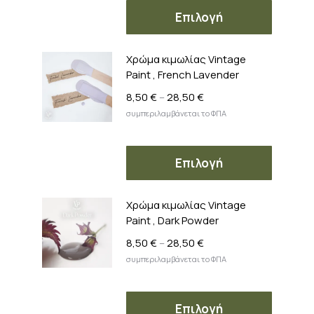
μπορού
Αυτό
28,50 €
Επιλογή
να
το
επιλεγο
προϊόν
στη
Χρώμα κιμωλίας Vintage
έχει
σελίδα
Paint , French Lavender
πολλαπ
του
παραλλ
Price
8,50
€
–
28,50
€
προϊόν
range:
Οι
συμπεριλαμβάνεται το ΦΠΑ
8,50 €
επιλογέ
through
μπορού
Αυτό
28,50 €
Επιλογή
να
το
επιλεγο
προϊόν
στη
Χρώμα κιμωλίας Vintage
έχει
σελίδα
Paint , Dark Powder
πολλαπ
του
παραλλ
Price
8,50
€
–
28,50
€
προϊόν
range:
Οι
συμπεριλαμβάνεται το ΦΠΑ
8,50 €
επιλογέ
through
μπορού
Αυτό
28,50 €
Επιλογή
να