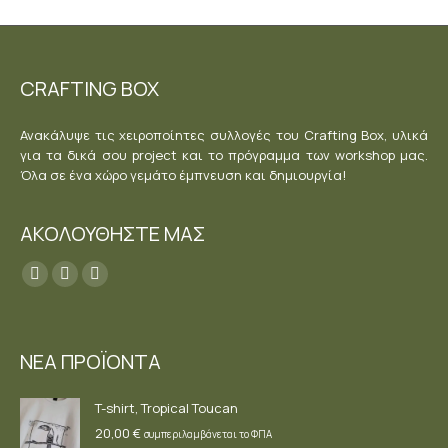
στη
έχει
σελίδα
πολλαπ
του
παραλλ
CRAFTING BOX
προϊόν
Οι
επιλογέ
Ανακάλυψε τις χειροποίητες συλλογές του Crafting Box, υλικά
μπορού
για τα δικά σου project και το πρόγραμμα των workshop μας.
να
Όλα σε ένα χώρο γεμάτο έμπνευση και δημιουργία!
επιλεγο
στη
ΑΚΟΛΟΥΘΗΣΤΕ ΜΑΣ
σελίδα
Find us on:
του
Facebook
YouTube
Instagram
προϊόν
page
page
page
opens
opens
opens
ΝΕΑ ΠΡΟΪΟΝΤΑ
in
in
in
new
new
new
T-shirt, Tropical Toucan
window
window
window
20,00
€
συμπεριλαμβάνεται το ΦΠΑ