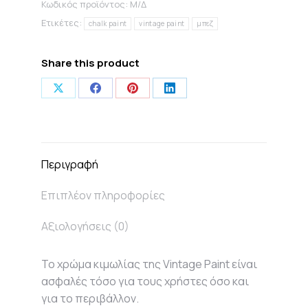
Κωδικός προϊόντος:
Μ/Δ
Beige
ποσότητα
Ετικέτες:
chalk paint
vintage paint
μπεζ
Share this product
Share
Share
Share
Share
on
on
on
on
X
Facebook
Pinterest
LinkedIn
Περιγραφή
Επιπλέον πληροφορίες
Αξιολογήσεις (0)
Το χρώμα κιμωλίας της Vintage Paint είναι
ασφαλές τόσο για τους χρήστες όσο και
για το περιβάλλον.