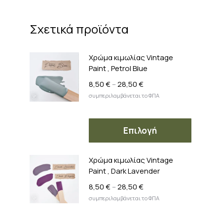
Σχετικά προϊόντα
Χρώμα κιμωλίας Vintage
Paint , Petrol Blue
Price
8,50
€
–
28,50
€
range:
συμπεριλαμβάνεται το ΦΠΑ
8,50 €
through
Αυτό
28,50 €
Επιλογή
το
προϊόν
Χρώμα κιμωλίας Vintage
έχει
Paint , Dark Lavender
πολλαπ
παραλλ
Price
8,50
€
–
28,50
€
range:
Οι
συμπεριλαμβάνεται το ΦΠΑ
8,50 €
επιλογέ
through