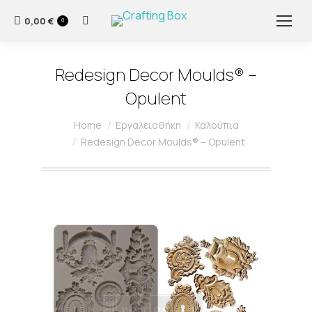
0,00
€
Search:
0
Redesign Decor Moulds® –
Opulent
You are here:
Home
Εργαλειοθήκη
Καλούπια
Redesign Decor Moulds® – Opulent