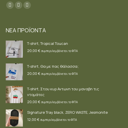
Find us on:
Facebook
YouTube
Instagram
page
page
page
opens
opens
opens
ΝΕΑ ΠΡΟΪΟΝΤΑ
in
in
in
new
new
new
T-shirt, Tropical Toucan
window
window
window
20,00
€
συμπεριλαμβάνεται το ΦΠΑ
T-shirt, Θα με πας θάλασσα;
20,00
€
συμπεριλαμβάνεται το ΦΠΑ
T-shirt, Στου κυρ Αντωνη του μαναβη τις
ντομάτες
20,00
€
συμπεριλαμβάνεται το ΦΠΑ
Signature Tray black, ZERO WASTE, Jesmonite
12,00
€
συμπεριλαμβάνεται το ΦΠΑ