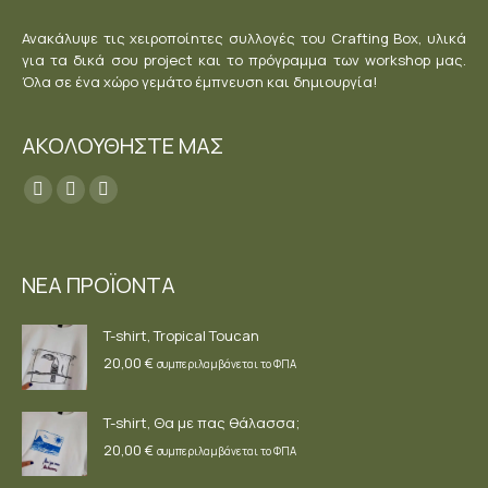
Ανακάλυψε τις χειροποίητες συλλογές του Crafting Box, υλικά
για τα δικά σου project και το πρόγραμμα των workshop μας.
Όλα σε ένα χώρο γεμάτο έμπνευση και δημιουργία!
ΑΚΟΛΟΥΘΗΣΤΕ ΜΑΣ
Find us on:
Facebook
YouTube
Instagram
page
page
page
opens
opens
opens
ΝΕΑ ΠΡΟΪΟΝΤΑ
in
in
in
new
new
new
T-shirt, Tropical Toucan
window
window
window
20,00
€
συμπεριλαμβάνεται το ΦΠΑ
T-shirt, Θα με πας θάλασσα;
20,00
€
συμπεριλαμβάνεται το ΦΠΑ