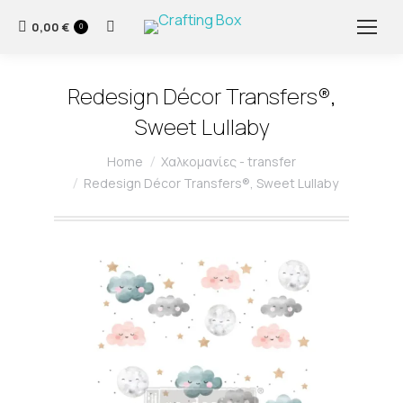
0,00
€
Search:
0
Redesign Décor Transfers®,
Sweet Lullaby
You are here:
Home
Χαλκομανίες - transfer
Redesign Décor Transfers®, Sweet Lullaby