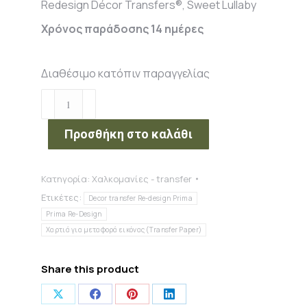
Redesign Décor Transfers®, Sweet Lullaby
Χρόνος παράδοσης 14 ημέρες
Διαθέσιμο κατόπιν παραγγελίας
Redesign
Décor
Transfers®,
Προσθήκη στο καλάθι
Sweet
Lullaby
Κατηγορία:
Χαλκομανίες - transfer
ποσότητα
Ετικέτες:
Decor transfer Re-design Prima
Prima Re-Design
Χαρτιά για μεταφορά εικόνας (Transfer Paper)
Share this product
Share
Share
Share
Share