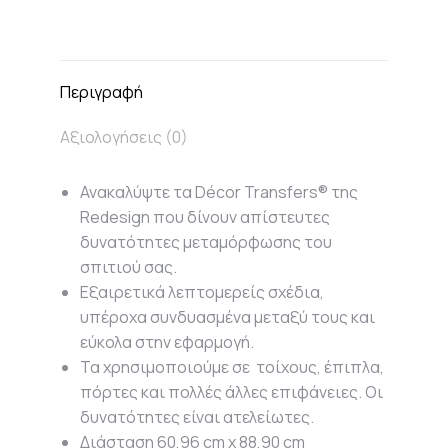
on
on
on
on
X
Facebook
Pinterest
LinkedIn
Περιγραφή
Αξιολογήσεις (0)
Ανακαλύψτε τα Décor Transfers® της
Redesign που δίνουν απίστευτες
δυνατότητες μεταμόρφωσης του
σπιτιού σας.
Εξαιρετικά λεπτομερείς σχέδια,
υπέροχα συνδυασμένα μεταξύ τους και
εύκολα στην εφαρμογή.
Τα χρησιμοποιούμε σε τοίχους, έπιπλα,
πόρτες και πολλές άλλες επιφάνειες. Οι
δυνατότητες είναι ατελείωτες.
Διάσταση 60,96 cm x 88,90 cm