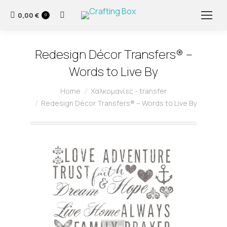
0,00
€
Search:
0
Redesign Décor Transfers® –
Words to Live By
You are here:
Home
Χαλκομανίες - transfer
Redesign Décor Transfers® – Words to Live By