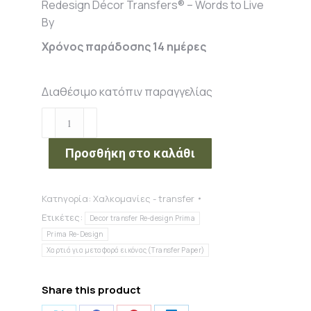
Redesign Décor Transfers® – Words to Live
By
Χρόνος παράδοσης 14 ημέρες
Διαθέσιμο κατόπιν παραγγελίας
Redesign
Décor
Transfers®
Προσθήκη στο καλάθι
-
Words
Κατηγορία:
Χαλκομανίες - transfer
to
Ετικέτες:
Live
Decor transfer Re-design Prima
By
Prima Re-Design
Χαρτιά για μεταφορά εικόνας (Transfer Paper)
ποσότητα
Share this product