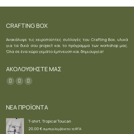
CRAFTING BOX
Ανακάλυψε τις χειροποίητες συλλογές του Crafting Box, υλικά
για τα δικά σου project και το πρόγραμμα των workshop μας.
Όλα σε ένα χώρο γεμάτο έμπνευση και δημιουργία!
ΑΚΟΛΟΥΘΗΣΤΕ ΜΑΣ
Find us on:
Facebook
YouTube
Instagram
page
page
page
opens
opens
opens
ΝΕΑ ΠΡΟΪΟΝΤΑ
in
in
in
new
new
new
T-shirt, Tropical Toucan
window
window
window
20,00
€
συμπεριλαμβάνεται το ΦΠΑ