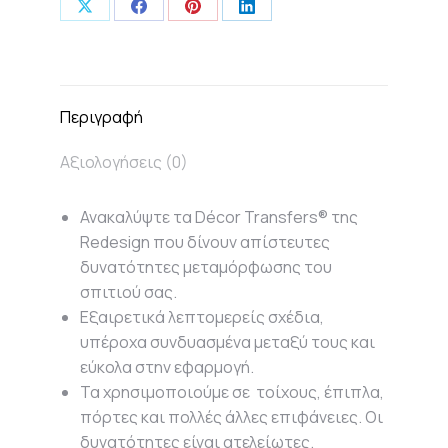
Share
Share
Share
Share
on
on
on
on
X
Facebook
Pinterest
LinkedIn
Περιγραφή
Αξιολογήσεις (0)
Ανακαλύψτε τα Décor Transfers® της
Redesign που δίνουν απίστευτες
δυνατότητες μεταμόρφωσης του
σπιτιού σας.
Εξαιρετικά λεπτομερείς σχέδια,
υπέροχα συνδυασμένα μεταξύ τους και
εύκολα στην εφαρμογή.
Τα χρησιμοποιούμε σε τοίχους, έπιπλα,
πόρτες και πολλές άλλες επιφάνειες. Οι
δυνατότητες είναι ατελείωτες.