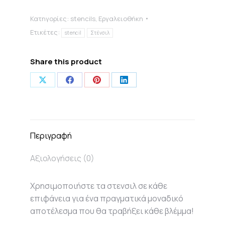
ποσότητα
Κατηγορίες:
stencils
,
Εργαλειοθήκη
Ετικέτες:
stencil
Στένσιλ
Share this product
Share
Share
Share
Share
on
on
on
on
X
Facebook
Pinterest
LinkedIn
Περιγραφή
Αξιολογήσεις (0)
Χρησιμοποιήστε τα στενσιλ σε κάθε
επιφάνεια για ένα πραγματικά μοναδικό
αποτέλεσμα που θα τραβήξει κάθε βλέμμα!