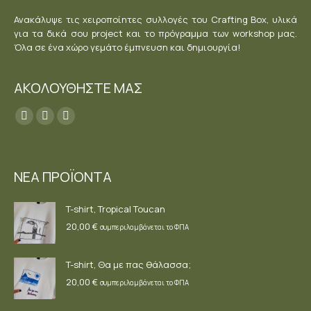
Ανακάλυψε τις χειροποίητες συλλογές του Crafting Box, υλικά
για τα δικά σου project και το πρόγραμμα των workshop μας.
Όλα σε ένα χώρο γεμάτο έμπνευση και δημιουργία!
ΑΚΟΛΟΥΘΗΣΤΕ ΜΑΣ
Find us on:
Facebook
YouTube
Instagram
page
page
page
opens
opens
opens
ΝΕΑ ΠΡΟΪΟΝΤΑ
in
in
in
new
new
new
T-shirt, Tropical Toucan
window
window
window
20,00
€
συμπεριλαμβάνεται το ΦΠΑ
T-shirt, Θα με πας θάλασσα;
20,00
€
συμπεριλαμβάνεται το ΦΠΑ