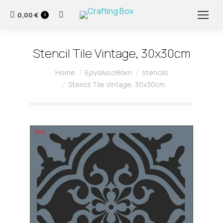
0,00
€
Search:
0
Stencil Tile Vintage, 30x30cm
You are here:
Home
Εργαλειοθήκη
stencils
Stencil Tile Vintage, 30x30cm