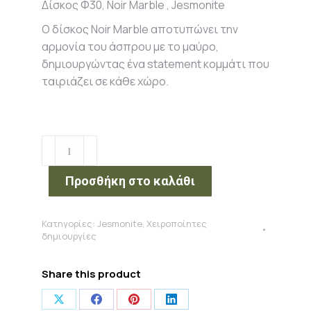
Δίσκος Φ30, Noir Marble , Jesmonite
Ο δίσκος Noir Marble αποτυπώνει την
αρμονία του άσπρου με το μαύρο,
δημιουργώντας ένα statement κομμάτι που
ταιριάζει σε κάθε χώρο.
Δίσκος
Φ30,
Noir
Προσθήκη στο καλάθι
Marble
,
Κατηγορίες:
Jesmonite
,
Χειροποίητες
Jesmonite
δημιουργίες
ποσότητα
Share this product
Share
Share
Share
Share