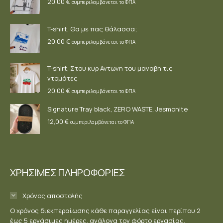
20,00
€
συμπεριλαμβάνεται το ΦΠΑ
T-shirt, Θα με πας θάλασσα;
20,00
€
συμπεριλαμβάνεται το ΦΠΑ
T-shirt, Στου κυρ Αντωνη του μαναβη τις
ντομάτες
20,00
€
συμπεριλαμβάνεται το ΦΠΑ
Signature Tray black, ZERO WASTE, Jesmonite
12,00
€
συμπεριλαμβάνεται το ΦΠΑ
ΧΡΗΣΙΜΕΣ ΠΛΗΡΟΦΟΡΙΕΣ
Χρόνος αποστολής
Ο χρόνος διεκπεραίωσης κάθε παραγγελίας είναι περίπου 2
έως 5 εργάσιμες ημέρες, ανάλογα τον φόρτο εργασίας.