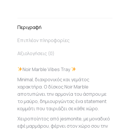
on
on
on
on
X
Facebook
Pinterest
LinkedIn
Περιγραφή
Επιπλέον πληροφορίες
Αξιολογήσεις (0)
Noir Marble Vibes Tray
Minimal, διαχρονικός και γεμάτος
χαρακτήρα. Ο δίσκος Noir Marble
αποτυπώνει την αρμονία του άσπρου με
το μαύρο, δημιουργώντας ένα statement
κομμάτι που ταιριάζει σε κάθε χώρο.
Χειροποίητος από jesmonite, με μοναδικό
εφέ μαρμάρου, φέρνει στον χώρο σου την