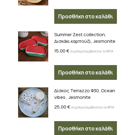
προϊόν
Προσθήκη στο καλάθι
Summer Zest collection,
Δισκάκι καρπούζι, Jesmonite
15,00
€
συμπεριλαμβάνεται το ΦΠΑ
Προσθήκη στο καλάθι
Δίσκος Terrazzo Φ30, Ocean
vibes , Jesmonite
25,00
€
συμπεριλαμβάνεται το ΦΠΑ
Προσθήκη στο καλάθι