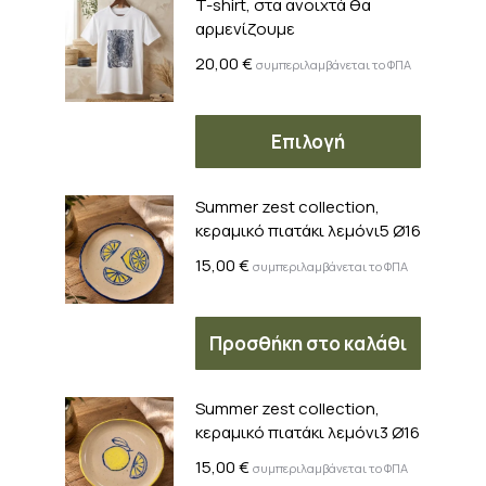
T-shirt, στα ανοιχτά θα
αρμενίζουμε
20,00
€
συμπεριλαμβάνεται το ΦΠΑ
Αυτό
Επιλογή
το
προϊόν
Summer zest collection,
έχει
κεραμικό πιατάκι λεμόνι5 Ø16
πολλαπ
παραλλ
15,00
€
συμπεριλαμβάνεται το ΦΠΑ
Οι
επιλογέ
Προσθήκη στο καλάθι
μπορού
να
επιλεγο
Summer zest collection,
στη
κεραμικό πιατάκι λεμόνι3 Ø16
σελίδα
15,00
€
συμπεριλαμβάνεται το ΦΠΑ
του