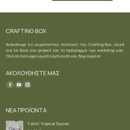
CRAFTING BOX
Ανακάλυψε τις χειροποίητες συλλογές του Crafting Box, υλικά
για τα δικά σου project και το πρόγραμμα των workshop μας.
Όλα σε ένα χώρο γεμάτο έμπνευση και δημιουργία!
ΑΚΟΛΟΥΘΗΣΤΕ ΜΑΣ
Find us on:
Facebook
YouTube
Instagram
page
page
page
opens
opens
opens
ΝΕΑ ΠΡΟΪΟΝΤΑ
in
in
in
new
new
new
T-shirt, Tropical Toucan
window
window
window