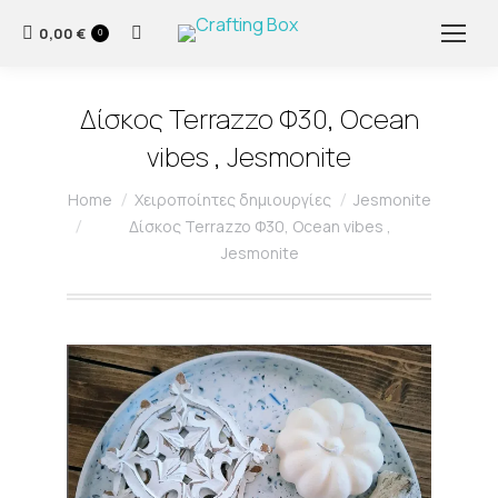
0,00
€
Search:
0
Δίσκος Terrazzo Φ30, Ocean
vibes , Jesmonite
You are here:
Home
Χειροποίητες δημιουργίες
Jesmonite
Δίσκος Terrazzo Φ30, Ocean vibes ,
Jesmonite