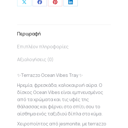
Share
Share
Share
Share
on
on
on
on
X
Facebook
Pinterest
LinkedIn
Περιγραφή
Επιπλέον πληροφορίες
Αξιολογήσεις (0)
✨Terrazzo Ocean Vibes Tray ✨
Ηρεμία, φρεσκάδα, καλοκαιρινή αύρα. Ο
δίσκος Ocean Vibes είναι εμπνευσμένος
από τα χρώματα και τις υφές της
θάλασσας και φέρνει στο σπίτι σου το
αίσθημα ενός ταξιδιού δίπλα στο κύμα.
Χειροποίητος από jesmonite, με terrazzo