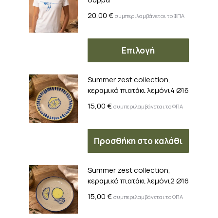
20,00
€
συμπεριλαμβάνεται το ΦΠΑ
Αυτό
Επιλογή
το
προϊόν
Summer zest collection,
έχει
κεραμικό πιατάκι λεμόνι4 Ø16
πολλαπ
παραλλ
15,00
€
συμπεριλαμβάνεται το ΦΠΑ
Οι
επιλογέ
Προσθήκη στο καλάθι
μπορού
να
επιλεγο
Summer zest collection,
στη
κεραμικό πιατάκι λεμόνι2 Ø16
σελίδα
15,00
€
συμπεριλαμβάνεται το ΦΠΑ
του
προϊόν