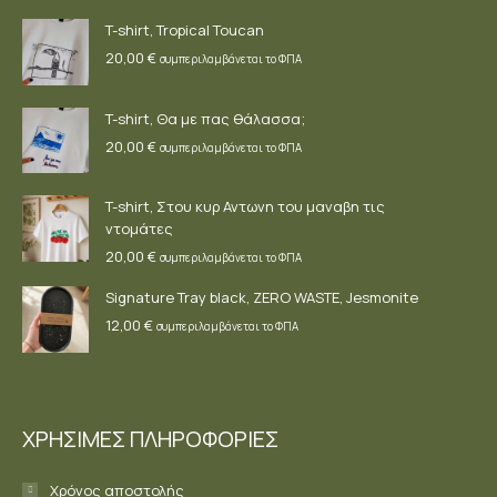
new
new
new
T-shirt, Tropical Toucan
window
window
window
20,00
€
συμπεριλαμβάνεται το ΦΠΑ
T-shirt, Θα με πας θάλασσα;
20,00
€
συμπεριλαμβάνεται το ΦΠΑ
T-shirt, Στου κυρ Αντωνη του μαναβη τις
ντομάτες
20,00
€
συμπεριλαμβάνεται το ΦΠΑ
Signature Tray black, ZERO WASTE, Jesmonite
12,00
€
συμπεριλαμβάνεται το ΦΠΑ
ΧΡΗΣΙΜΕΣ ΠΛΗΡΟΦΟΡΙΕΣ
Χρόνος αποστολής