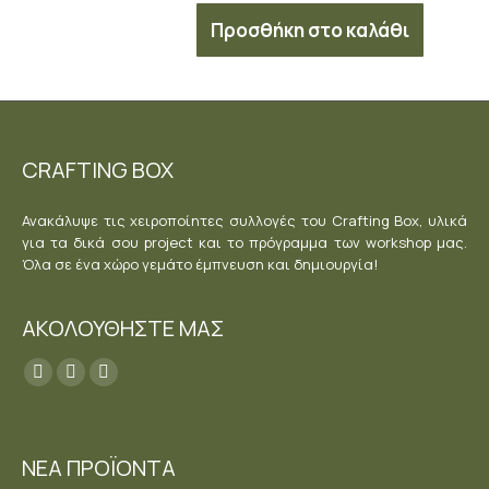
Προσθήκη στο καλάθι
CRAFTING BOX
Ανακάλυψε τις χειροποίητες συλλογές του Crafting Box, υλικά
για τα δικά σου project και το πρόγραμμα των workshop μας.
Όλα σε ένα χώρο γεμάτο έμπνευση και δημιουργία!
ΑΚΟΛΟΥΘΗΣΤΕ ΜΑΣ
Find us on:
Facebook
YouTube
Instagram
page
page
page
opens
opens
opens
ΝΕΑ ΠΡΟΪΟΝΤΑ
in
in
in