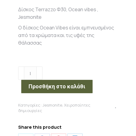
Δίσκος Terrazzo Φ30, Ocean vibes ,
Jesmonite
Ο δίσκος Ocean Vibes είναι εμπνευσμένος
από τα χρώματα και τις υφές της
θάλασσας
Δίσκος
Terrazzo
Φ30,
Προσθήκη στο καλάθι
Ocean
vibes
Κατηγορίες:
Jesmonite
,
Χειροποίητες
,
δημιουργίες
Jesmonite
ποσότητα
Share this product