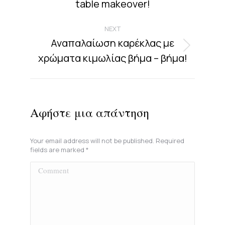
project:
table makeover!
NEXT
Αναπαλαίωση καρέκλας με
Next
χρώματα κιμωλίας βήμα – βήμα!
project:
Αφήστε μια απάντηση
Your email address will not be published. Required
fields are marked
*
Comment