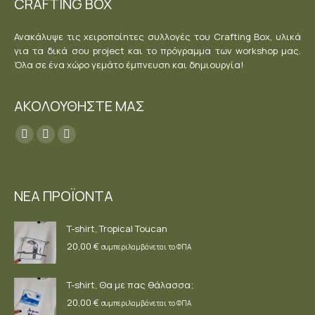
CRAFTING BOX
Ανακάλυψε τις χειροποίητες συλλογές του Crafting Box, υλικά
για τα δικά σου project και το πρόγραμμα των workshop μας.
Όλα σε ένα χώρο γεμάτο έμπνευση και δημιουργία!
ΑΚΟΛΟΥΘΗΣΤΕ ΜΑΣ
Find us on:
Facebook
YouTube
Instagram
page
page
page
opens
opens
opens
ΝΕΑ ΠΡΟΪΟΝΤΑ
in
in
in
new
new
new
T-shirt, Tropical Toucan
window
window
window
20,00
€
συμπεριλαμβάνεται το ΦΠΑ
T-shirt, Θα με πας θάλασσα;
20,00
€
συμπεριλαμβάνεται το ΦΠΑ