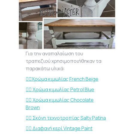
Για την αναπαλαίωση του
τραπεζιού χρησιμοποιήθηκαν τα
παρακάτω υλικά:
👉🏻Χρώμα κιμωλίας French Beige
👉🏻 Χρώμα κιμωλίας Petrol Blue
👉🏻 Χρώμα κιμωλίας Chocolate
Brown
👉🏻 Σκόνη τεχνοτροπίας Salty Patina
👉🏻 Διαφανή κερί Vintage Paint