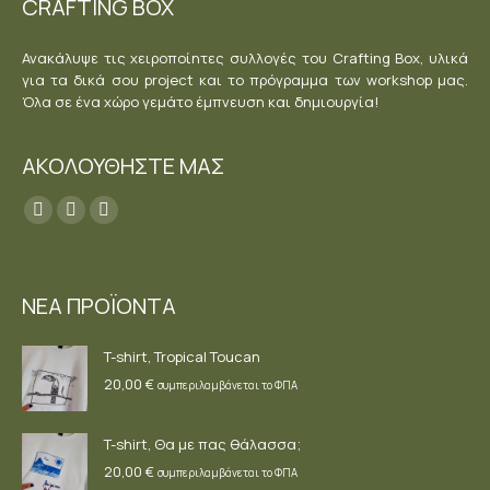
CRAFTING BOX
Ανακάλυψε τις χειροποίητες συλλογές του Crafting Box, υλικά
για τα δικά σου project και το πρόγραμμα των workshop μας.
Όλα σε ένα χώρο γεμάτο έμπνευση και δημιουργία!
ΑΚΟΛΟΥΘΗΣΤΕ ΜΑΣ
Find us on:
Facebook
YouTube
Instagram
page
page
page
opens
opens
opens
ΝΕΑ ΠΡΟΪΟΝΤΑ
in
in
in
new
new
new
T-shirt, Tropical Toucan
window
window
window
20,00
€
συμπεριλαμβάνεται το ΦΠΑ
T-shirt, Θα με πας θάλασσα;
20,00
€
συμπεριλαμβάνεται το ΦΠΑ