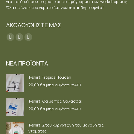
για τα δικά σου project και το πρόγραμμα των workshop μας.
Όλα σε ένα χώρο γεμάτο έμπνευση και δημιουργία!
ΑΚΟΛΟΥΘΗΣΤΕ ΜΑΣ
Find us on:
Facebook
YouTube
Instagram
page
page
page
opens
opens
opens
ΝΕΑ ΠΡΟΪΟΝΤΑ
in
in
in
new
new
new
T-shirt, Tropical Toucan
window
window
window
20,00
€
συμπεριλαμβάνεται το ΦΠΑ
T-shirt, Θα με πας θάλασσα;
20,00
€
συμπεριλαμβάνεται το ΦΠΑ
T-shirt, Στου κυρ Αντωνη του μαναβη τις
ντομάτες