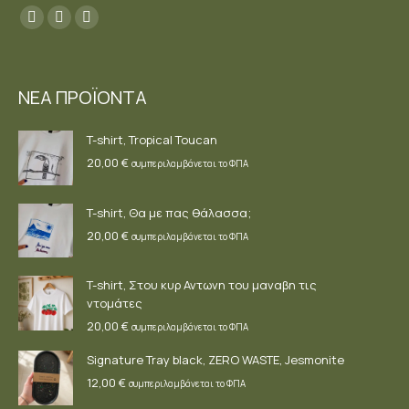
Find us on:
Facebook
YouTube
Instagram
page
page
page
opens
opens
opens
ΝΕΑ ΠΡΟΪΟΝΤΑ
in
in
in
new
new
new
T-shirt, Tropical Toucan
window
window
window
20,00
€
συμπεριλαμβάνεται το ΦΠΑ
T-shirt, Θα με πας θάλασσα;
20,00
€
συμπεριλαμβάνεται το ΦΠΑ
T-shirt, Στου κυρ Αντωνη του μαναβη τις
ντομάτες
20,00
€
συμπεριλαμβάνεται το ΦΠΑ
Signature Tray black, ZERO WASTE, Jesmonite
12,00
€
συμπεριλαμβάνεται το ΦΠΑ