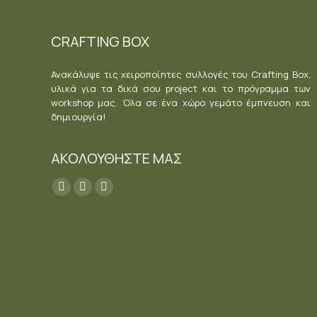
CRAFTING BOX
Ανακάλυψε τις χειροποίητες συλλογές του Crafting Box,
υλικά για τα δικά σου project και το πρόγραμμα των
workshop μας. Όλα σε ένα χώρο γεμάτο έμπνευση και
δημιουργία!
ΑΚΟΛΟΥΘΗΣΤΕ ΜΑΣ
Find us on:
Facebook
YouTube
Instagram
page
page
page
opens
opens
opens
in
in
in
new
new
new
window
window
window