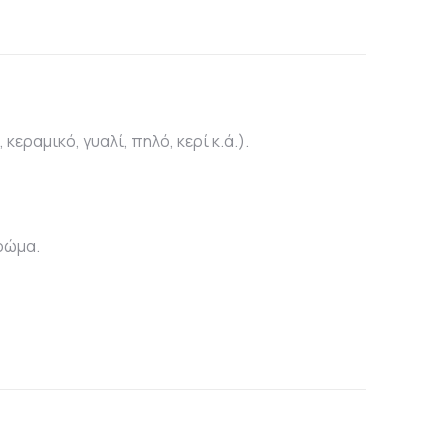
κεραμικό, γυαλί, πηλό, κερί κ.ά.).
χρώμα.