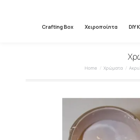
Crafting Box
Χειροποίητα
DIY 
Χρώ
You are here:
Home
Χρώματα
Ακρυ