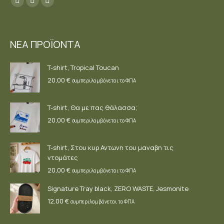
Facebook
YouTube
Instagram
page
page
page
opens
opens
opens
ΝΕΑ ΠΡΟΪΟΝΤΑ
in
in
in
new
new
new
T-shirt, Tropical Toucan
window
window
window
20,00
€
συμπεριλαμβάνεται το ΦΠΑ
T-shirt, Θα με πας θάλασσα;
20,00
€
συμπεριλαμβάνεται το ΦΠΑ
T-shirt, Στου κυρ Αντωνη του μαναβη τις
ντομάτες
20,00
€
συμπεριλαμβάνεται το ΦΠΑ
Signature Tray black, ZERO WASTE, Jesmonite
12,00
€
συμπεριλαμβάνεται το ΦΠΑ