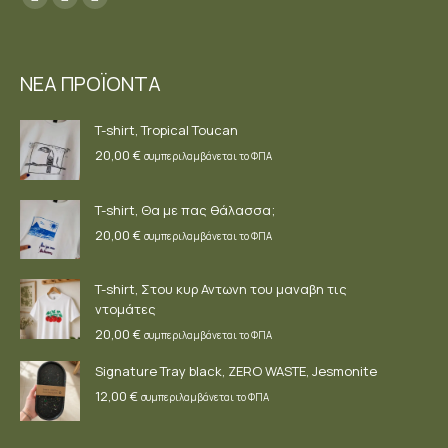
Facebook
YouTube
Instagram
page
page
page
opens
opens
opens
ΝΕΑ ΠΡΟΪΟΝΤΑ
in
in
in
new
new
new
T-shirt, Tropical Toucan
window
window
window
20,00
€
συμπεριλαμβάνεται το ΦΠΑ
T-shirt, Θα με πας θάλασσα;
20,00
€
συμπεριλαμβάνεται το ΦΠΑ
T-shirt, Στου κυρ Αντωνη του μαναβη τις
ντομάτες
20,00
€
συμπεριλαμβάνεται το ΦΠΑ
Signature Tray black, ZERO WASTE, Jesmonite
12,00
€
συμπεριλαμβάνεται το ΦΠΑ