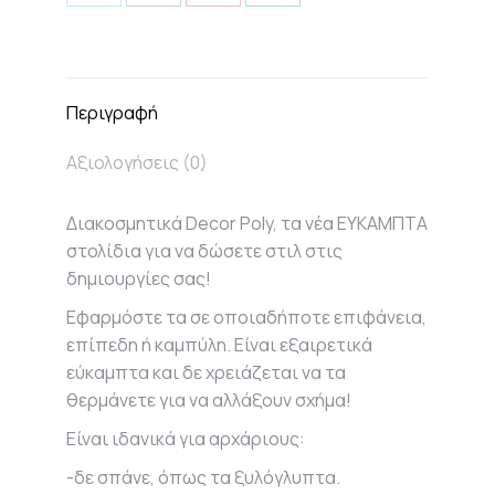
Share
Share
Share
Share
on
on
on
on
X
Facebook
Pinterest
LinkedIn
Περιγραφή
Αξιολογήσεις (0)
Διακοσμητικά Decor Poly, τα νέα ΕΥΚΑΜΠΤΑ
στολίδια για να δώσετε στιλ στις
δημιουργίες σας!
Εφαρμόστε τα σε οποιαδήποτε επιφάνεια,
επίπεδη ή καμπύλη. Είναι εξαιρετικά
εύκαμπτα και δε χρειάζεται να τα
θερμάνετε για να αλλάξουν σχήμα!
Είναι ιδανικά για αρχάριους:
-δε σπάνε, όπως τα ξυλόγλυπτα.