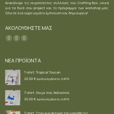
Ανακάλυψε τις χειροποίητες συλλογές του Crafting Box, υλικά
για τα δικά σου project και το πρόγραμμα των workshop μας.
Όλα σε ένα χώρο γεμάτο έμπνευση και δημιουργία!
ΑΚΟΛΟΥΘΗΣΤΕ ΜΑΣ
Find us on:
Facebook
YouTube
Instagram
page
page
page
opens
opens
opens
ΝΕΑ ΠΡΟΪΟΝΤΑ
in
in
in
new
new
new
T-shirt, Tropical Toucan
window
window
window
20,00
€
συμπεριλαμβάνεται το ΦΠΑ
T-shirt, Θα με πας θάλασσα;
20,00
€
συμπεριλαμβάνεται το ΦΠΑ
T-shirt, Στου κυρ Αντωνη του μαναβη τις