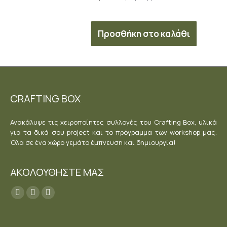
Προσθήκη στο καλάθι
CRAFTING BOX
Ανακάλυψε τις χειροποίητες συλλογές του Crafting Box, υλικά
για τα δικά σου project και το πρόγραμμα των workshop μας.
Όλα σε ένα χώρο γεμάτο έμπνευση και δημιουργία!
ΑΚΟΛΟΥΘΗΣΤΕ ΜΑΣ
Find us on:
Facebook
YouTube
Instagram
page
page
page
opens
opens
opens