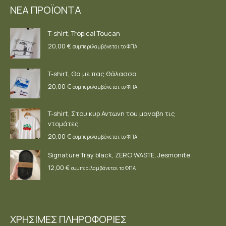
ΝΕΑ ΠΡΟΪΟΝΤΑ
in
in
in
new
new
new
T-shirt, Tropical Toucan
window
window
window
20,00
€
συμπεριλαμβάνεται το ΦΠΑ
T-shirt, Θα με πας θάλασσα;
20,00
€
συμπεριλαμβάνεται το ΦΠΑ
T-shirt, Στου κυρ Αντωνη του μαναβη τις
ντομάτες
20,00
€
συμπεριλαμβάνεται το ΦΠΑ
Signature Tray black, ZERO WASTE, Jesmonite
12,00
€
συμπεριλαμβάνεται το ΦΠΑ
ΧΡΗΣΙΜΕΣ ΠΛΗΡΟΦΟΡΙΕΣ