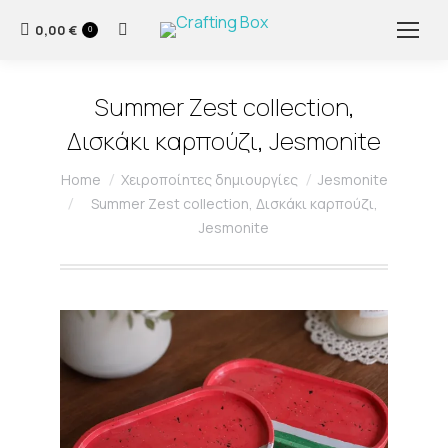
0,00
€
Search:
0
Summer Zest collection,
Δισκάκι καρπούζι, Jesmonite
You are here:
Home
Χειροποίητες δημιουργίες
Jesmonite
Summer Zest collection, Δισκάκι καρπούζι,
Jesmonite