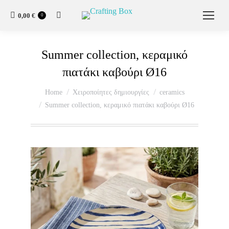
0,00
€
0
Summer collection, κεραμικό
πιατάκι καβούρι Ø16
You are here:
Home
Χειροποίητες δημιουργίες
ceramics
Summer collection, κεραμικό πιατάκι καβούρι Ø16