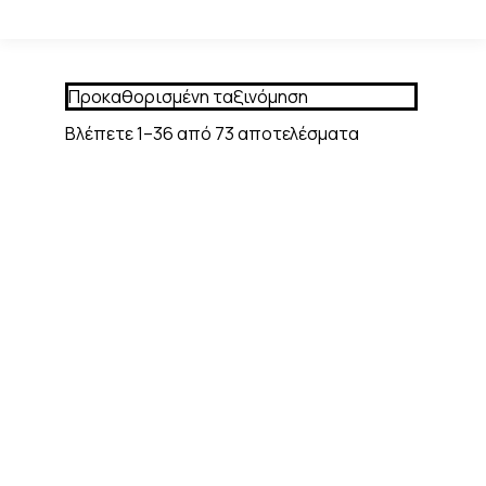
Βλέπετε 1–36 από 73 αποτελέσματα
Decoupage
Re design A1
Decor Tissue
Decoupage
Paper Pack –
Fiber – Bold
Western
Blooms
Whimsy